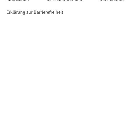
Erklärung zur Barrierefreiheit
Leichte Sprache
Barriere melden
Gebärdensprache
Facebook
YouTube
Instagram
LinkedIn
Mastodon
Bluesky