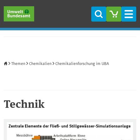
Direkt zum Inhalt
Direkt zum Hauptmenü
Direkt zur Fußzeile
Suche
Men
Startseite
Themen
Chemikalien
Chemikalienforschung im UBA
Technik