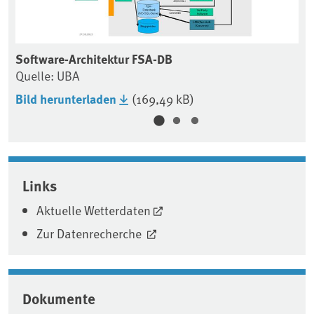
Software-Architektur FSA-DB
Da
Quelle: UBA
Qu
Bild herunterladen
(169,49 kB)
Bi
Associated content
Links
Aktuelle Wetterdaten
Zur Datenrecherche
Dokumente