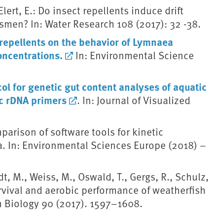
Elert, E.: Do insect repellents induce drift
smen? In: Water Research 108 (2017): 32 -38.
t repellents on the behavior of Lymnaea
oncentrations.
In: Environmental Science
ol for genetic gut content analyses of aquatic
ic rDNA primers
. In: Journal of Visualized
mparison of software tools for kinetic
a. In: Environmental Sciences Europe (2018) –
t, M., Weiss, M., Oswald, T., Gergs, R., Schulz,
rvival and aerobic performance of weatherfish
sh Biology 90 (2017). 1597–1608.