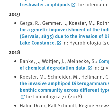
freshwater amphipods
. In: Internati
2019
Gergs, R., Gemmer, I., Koester, M,. Roth
for a genetic impoverishment of the i
(Gervais, 1835) due to the invasion of 
Lake Constance.
In: Hydrobiologia (20
2018
Comp
Ranke, J., Wöltjen, J., Meinecke, S.:
of chemical degradation data.
In: Env
Koester, M., Schneider, M., Hellmann, C.
the invasive amphipod Dikerogammarus v
benthic community across different type
In: Limnologica 71 (2018).
Halim Dizer, Ralf Schmidt, Regine Szew