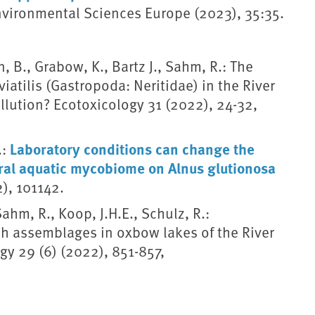
vironmental Sciences Europe (2023), 35:35.
 B., Grabow, K., Bartz J., Sahm, R.: The
atilis (Gastropoda: Neritidae) in the River
ollution? Ecotoxicology 31 (2022), 24-32,
Laboratory conditions can change the
.:
ral aquatic mycobiome on Alnus glutionosa
), 101142.
Sahm, R., Koop, J.H.E., Schulz, R.:
ish assemblages in oxbow lakes of the River
y 29 (6) (2022), 851-857,