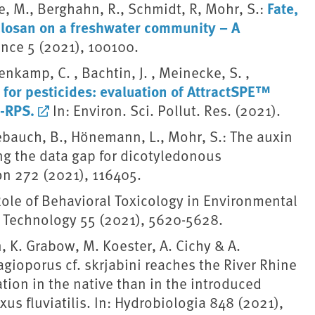
Fate,
ke, M., Berghahn, R., Schmidt, R, Mohr, S.:
iclosan on a freshwater community – A
ce 5 (2021), 100100.
enkamp, C. , Bachtin, J. , Meinecke, S. ,
for pesticides: evaluation of AttractSPE™
-RPS.
In: Environ. Sci. Pollut. Res. (2021).
sebauch, B., Hönemann, L., Mohr, S.: The auxin
ing the data gap for dicotyledonous
on 272 (2021), 116405.
e Role of Behavioral Toxicology in Environmental
& Technology 55 (2021), 5620-5628.
 K. Grabow, M. Koester, A. Cichy & A.
gioporus cf. skrjabini reaches the River Rhine
ation in the native than in the introduced
s fluviatilis. In: Hydrobiologia 848 (2021),