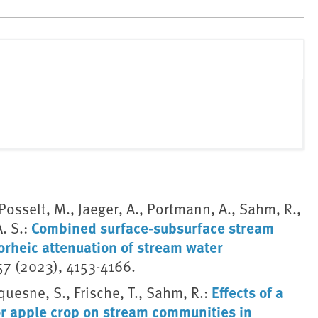
 Posselt, M., Jaeger, A., Portmann, A., Sahm, R.,
Combined surface-subsurface stream
. S.:
orheic attenuation of stream water
 57 (2023), 4153-4166.
Effects of a
quesne, S., Frische, T., Sahm, R.:
or apple crop on stream communities in