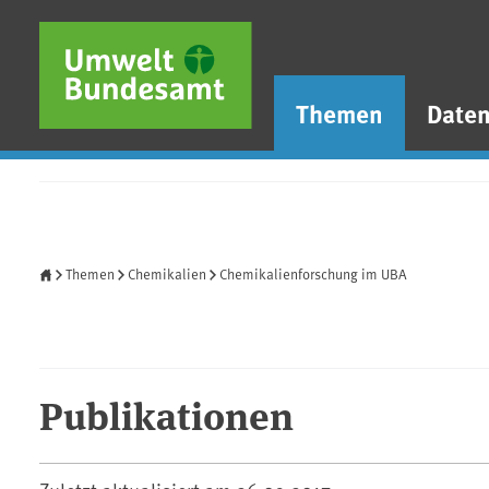
Direkt zum Inhalt
Direkt zum Hauptmenü
Direkt zur Fußzeile
Themen
Date
Startseite
Themen
Chemikalien
Chemikalienforschung im UBA
Publikationen