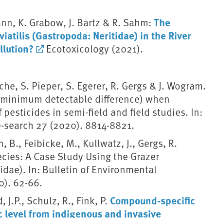
The
nn, K. Grabow, J. Bartz & R. Sahm:
atilis (Gastropoda: Neritidae) in the River
llution?
Ecotoxicology (2021).
sche, S. Pieper, S. Egerer, R. Gergs & J. Wogram.
 (minimum detectable difference) when
 pesticides in semi-field and field studies. In:
-search 27 (2020). 8814-8821.
B., Feibicke, M., Kullwatz, J., Gergs, R.
ecies: A Case Study Using the Grazer
idae). In: Bulletin of Environmental
0). 62-66.
Compound‐specific
J.P., Schulz, R., Fink, P.
c level from indigenous and invasive