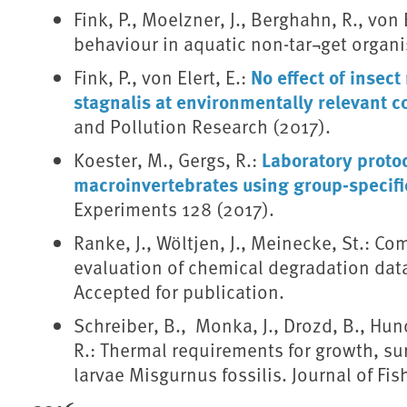
Fink, P., Moelzner, J., Berghahn, R., von 
behaviour in aquatic non-tar¬get organi
No effect of insec
Fink, P., von Elert, E.:
stagnalis at environmentally relevant c
and Pollution Research (2017).
Laboratory protoc
Koester, M., Gergs, R.:
macroinvertebrates using group-specif
Experiments 128 (2017).
Ranke, J., Wöltjen, J., Meinecke, St.: Co
evaluation of chemical degradation dat
Accepted for publication.
Schreiber, B., Monka, J., Drozd, B., Hund
R.: Thermal requirements for growth, su
larvae Misgurnus fossilis. Journal of Fi