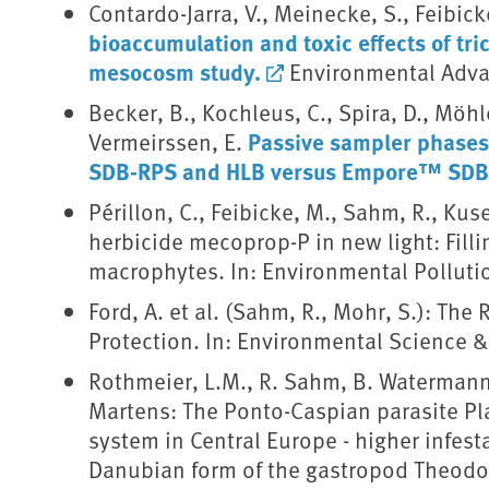
Contardo-Jarra, V., Meinecke, S., Feibic
bioaccumulation and toxic effects of tr
mesocosm study.
Environmental Advan
Becker, B., Kochleus, C., Spira, D., Möhl
Passive sampler phases 
Vermeirssen, E.
SDB-RPS and HLB versus Empore™ SDB
Périllon, C., Feibicke, M., Sahm, R., Ku
herbicide mecoprop-P in new light: Fill
macrophytes. In: Environmental Polluti
Ford, A. et al. (Sahm, R., Mohr, S.): Th
Protection. In: Environmental Science 
Rothmeier, L.M., R. Sahm, B. Watermann,
Martens: The Ponto-Caspian parasite Pla
system in Central Europe - higher infest
Danubian form of the gastropod Theodoxu