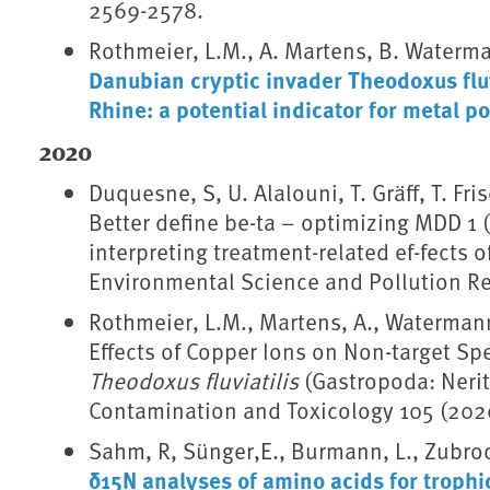
2569-2578.
Rothmeier, L.M., A. Martens, B. Waterma
Danubian cryptic invader Theodoxus fluvi
Rhine: a potential indicator for metal po
2020
Duquesne, S, U. Alalouni, T. Gräff, T. Fri
Better define be-ta – optimizing MDD 1
interpreting treatment-related ef-fects of
Environmental Science and Pollution Re
Rothmeier, L.M., Martens, A., Watermann, 
Effects of Copper Ions on Non-target Sp
Theodoxus fluviatilis
(Gastropoda: Nerit
Contamination and Toxicology 105 (202
Sahm, R, Sünger,E., Burmann, L., Zubrod, 
δ15N analyses of amino acids for trophi