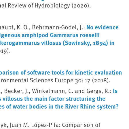
onal Review of Hydrobiology (2020).
No evidence
haupt, K. O., Behrmann-Godel, J.:
ndigenous amphipod Gammarus roeselii
Dikerogammarus villosus (Sowinsky, 1894) in
19).
arison of software tools for kinetic evaluation
ironmental Sciences Europe 30: 17 (2018).
Is
, Becker, J., Winkelmann, C. and Gergs, R.:
illosus the main factor structuring the
s of water bodies in the River Rhine system?
zyk, Juan M. López-Pila: Comparison of