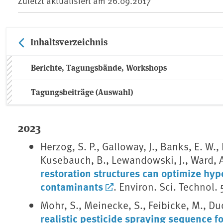
Zuletzt aktualisiert am
26.09.2017
Inhaltsverzeichnis
Berichte, Tagungsbände, Workshops
Tagungsbeiträge (Auswahl)
2023
Herzog, S. P., Galloway, J., Banks, E. W.,
Kusebauch, B., Lewandowski, J., Ward, A
restoration structures can optimize hyp
contaminants
. Environ. Sci. Technol.
Mohr, S., Meinecke, S., Feibicke, M., Du
realistic pesticide spraying sequence f