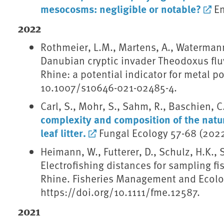
mesocosms: negligible or notable?
En
2022
Rothmeier, L.M., Martens, A., Watermann,
Danubian cryptic invader Theodoxus fluvi
Rhine: a potential indicator for metal p
10.1007/s10646-021-02485-4.
Carl, S., Mohr, S., Sahm, R., Baschien, C
complexity and composition of the natu
leaf litter.
Fungal Ecology 57-68 (2022
Heimann, W., Futterer, D., Schulz, H.K., 
Electrofishing distances for sampling f
Rhine. Fisheries Management and Ecolog
https://doi.org/10.1111/fme.12587.
2021