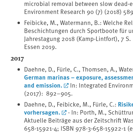
microbial removal between slow dead-end
Environment Research 90 (7) (2018) 589
Feibicke, M., Watermann, B.: Welche Rel
Beschichtungen durch Sportboote für u
Jahrestagung 2018 (Kamp-Lintfort), 7 S.
Essen 2019.
2017
Daehne, D., Fürle, C., Thomsen, A., Wate
German marinas – exposure, assessment
and emission.
In: Integrated Enviro
(2017): 892–905.
Risik
Daehne, D., Feibicke, M., Fürle, C.:
vorhersagen.
- In: Porth, M., Schüttr
Aktuelle Beiträge aus der Zeitschrift Wa
658-15921-4; ISBN 978-3-658-15922-1 (