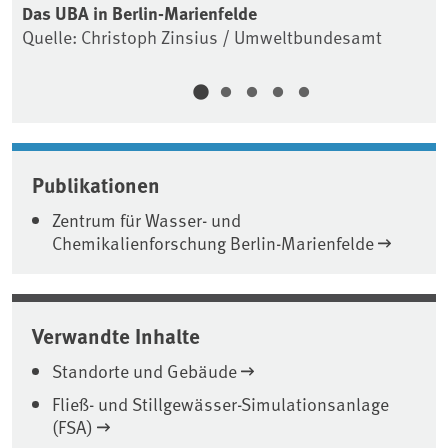
Das UBA in Berlin-Marienfelde
Da
Quelle: Christoph Zinsius / Umweltbundesamt
un
Qu
Associated content
Publikationen
Zentrum für Wasser- und
Chemikalienforschung Berlin-Marienfelde
Verwandte Inhalte
Standorte und Gebäude
Fließ- und Stillgewässer-Simulationsanlage
(FSA)