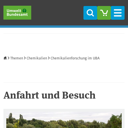
Direkt zum Inhalt
Direkt zum Hauptmenü
Direkt zur Fußzeile
Suche
Men
Startseite
Themen
Chemikalien
Chemikalienforschung im UBA
Anfahrt und Besuch