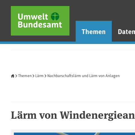
Direkt zum Inhalt
Direkt zum Hauptmenü
Direkt zur Fußzeile
Themen
Date
Startseite
Themen
Lärm
Nachbarschaftslärm und Lärm von Anlagen
Lärm von Windenergiean