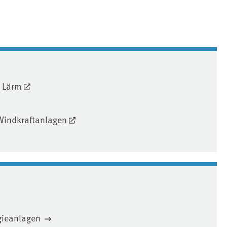
A Lärm
Windkraftanlagen
rgieanlagen