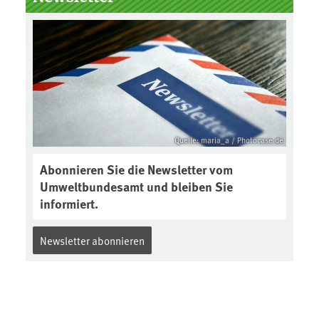
Boden des Jahres ausgewählt und
was passiert eigentlich während
eines solchen Bodenjahres? Infos
dazu gibt es im aktuellen Podcast
„Soilcast“. Jetzt reinhören:
https://soilcast.de/interview/sc20
2-interview-die-kuer-der-krume/
Quelle: maria_a / Photocase.de
Abonnieren Sie die Newsletter vom
Umweltbundesamt und bleiben Sie
informiert.
Newsletter abonnieren