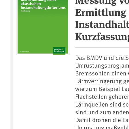
Ermittlung 
Instandhalt
Kurzfassun
Das BMDV und die S
Umrüstungsprogramm
Bremssohlen einen w
Lärmverringerung ge
wie zum Beispiel La
Flachstellen gehöre
Lärmquellen sind seh
sind und zum ander
Damit drohen die La
Umrüstung maßgebli