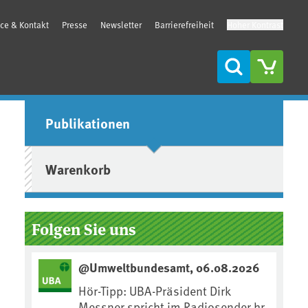
ice & Kontakt
Presse
Newsletter
Barrierefreiheit
Hoher Kontrast
Suche
Seitenleiste
Publikationen
Warenkorb
Folgen Sie uns
@Umweltbundesamt, 06.08.2026
Hör-Tipp: UBA-Präsident Dirk
Messner spricht im Radiosender hr