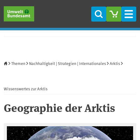
Direkt zum Inhalt
Direkt zum Hauptmenü
Direkt zur Fußzeile
Suche
Men
Startseite
Themen
Nachhaltigkeit | Strategien | Internationales
Arktis
Wissenswertes zur Arktis
Geographie der Arktis