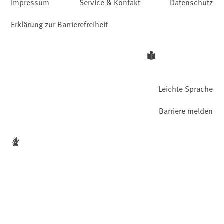
Impressum
Service & Kontakt
Datenschutz
Erklärung zur Barrierefreiheit
Leichte Sprache
Barriere melden
Gebärdensprache
Facebook
YouTube
Instagram
LinkedIn
Mastodon
Bluesky