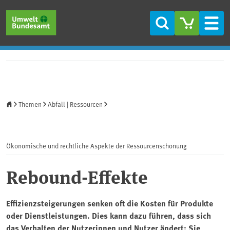
Direkt zum Inhalt
Direkt zum Hauptmenü
Direkt zur Fußzeile
Suche
Men
Startseite
Themen
Abfall | Ressourcen
Ökonomische und rechtliche Aspekte der Ressourcenschonung
Rebound-Effekte
Effizienzsteigerungen senken oft die Kosten für Produkte
oder Dienstleistungen. Dies kann dazu führen, dass sich
das Verhalten der Nutzerinnen und Nutzer ändert: Sie