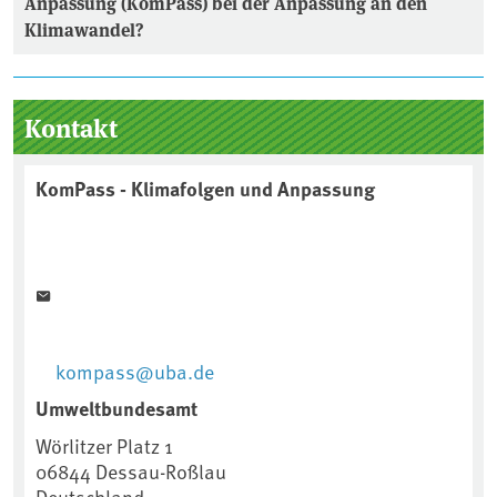
Anpassung (KomPass) bei der Anpassung an den
Klimawandel?
Seitenleiste
Kontakt
KomPass - Klimafolgen und Anpassung
kompass@uba.de
Umweltbundesamt
Wörlitzer Platz 1
06844
Dessau-Roßlau
Deutschland