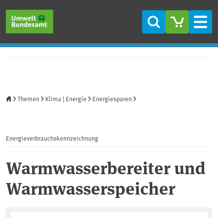
Direkt zum Inhalt
Direkt zum Hauptmenü
Direkt zur Fußzeile
Suche
Men
Startseite
Themen
Klima | Energie
Energiesparen
Energieverbrauchskennzeichnung
Warmwasserbereiter und
Warmwasserspeicher