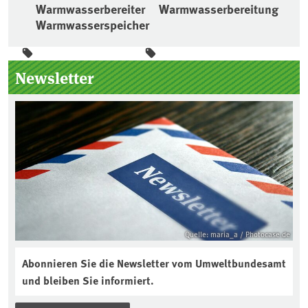
Warmwasserbereiter
Warmwasserbereitung
Warmwasserspeicher
Seitenleiste
Newsletter
Quelle: maria_a / Photocase.de
Abonnieren Sie die Newsletter vom Umweltbundesamt
und bleiben Sie informiert.