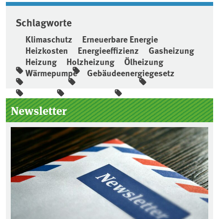
Schlagworte
Klimaschutz
Erneuerbare Energie
Heizkosten
Energieeffizienz
Gasheizung
Heizung
Holzheizung
Ölheizung
Wärmepumpe
Gebäudeenergiegesetz
Seitenleiste
Newsletter