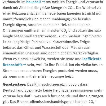
verbraucht im
Haushalt
am meisten Energie und verursacht
damit mit Abstand die größte Menge an CO₂. Der Wechsel zu
einer Heizungsanlage mit erneuerbaren Energien ist nicht nur
umweltfreundlich und macht unabhängig von fossilen
Energieträgern, sondern kann auch Heizkosten sparen.
Ölheizungen emittieren am meisten CO₂ und sollten deshalb
möglichst schnell ersetzt werden. Auch Gasheizungen bieten
keine langfristige Perspektive: Konventionelles Erdgas
belastet das ⁠
Klima
⁠, und Wasserstoff oder Methan aus
erneuerbaren Energien sind noch nicht am Markt verfügbar.
Wenn es einmal soweit ist, werden sie teure und
ineffiziente
Brennstoffe
sein, weil für ihre Produktion ein Vielfaches an
Strom aus erneuerbaren Energien produziert werden muss,
als wenn man mit einer Wärmepumpe heizt.
Gesetzeslage:
Das Klimaschutzgesetz gibt vor, dass
Deutschland 2045 netto keine Treibhausgasemissionen mehr
verursachen darf – was auch für Gebäude und ihre Heizungen
gilt. Das Brennstoffemissionshandelsgesetz hat den CO₂-