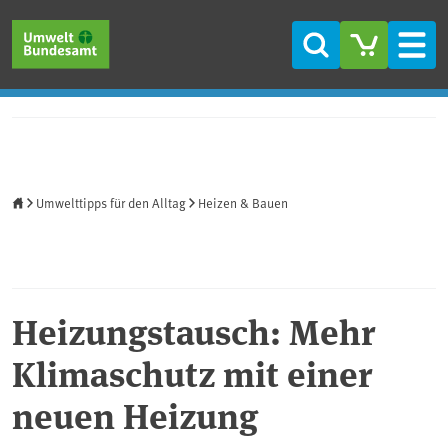
Direkt zum Inhalt
Direkt zum Hauptmenü
Direkt zur Fußzeile
Suche
Men
Startseite
Umwelttipps für den Alltag
Heizen & Bauen
Heizungstausch: Mehr
Klimaschutz mit einer
neuen Heizung