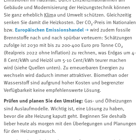
Gebäude und Modernisierung der Heizungstechnik können
Sie ganz erheblich ⁠
Klima
⁠ und Umwelt schützen. Gleichzeitig
senken Sie damit die Heizkosten. Der CO₂-Preis im Nationalen
bzw.
Europäischen Emissionshandel
wird zudem fossile
Brennstoffe nach und nach spürbar verteuern: Schätzungen
zufolge ist 2030 mit bis zu 200-400 Euro pro Tonne CO
2
(Realpreis 2022 ohne Inflation) zu rechnen, was Erdgas um 4-
8 Cent/kWh und Heizöl um 5-10 Cent/kWh teurer machen
wird (siehe Quellen unten). Zu erneuerbaren Energien zu
wechseln wird dadurch immer attraktiver. Biomethan oder
Wasserstoff sind aufgrund hoher Kosten und begrenzter
Verfügbarkeit keine empfehlenswerte Lösung.
Prüfen und planen Sie den Umstieg:
Gas- und Ölheizungen
sind Auslaufmodelle. Wichtig ist, eine Lösung zu haben,
bevor die alte Heizung kaputt geht. Beginnen Sie deshalb
lieber heute als morgen mit den Überlegungen und Planungen
für den Heizungstausch.