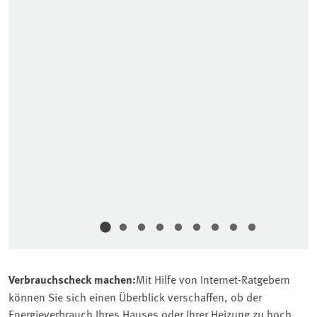
En
Öl
Qu
Verbrauchscheck machen:
Mit Hilfe von Internet-Ratgebern
können Sie sich einen Überblick verschaffen, ob der
Energieverbrauch Ihres Hauses oder Ihrer Heizung zu hoch