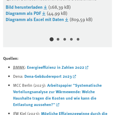
Qu
Bild herunterladen
(168,39 kB)
Bu
Diagramm als PDF
(44,99 kB)
Bi
Diagramm als Excel mit Daten
(809,59 kB)
Di
Di
Quellen:
BMWK
:
Energieeffizienz in Zahlen 2022
Dena:
Dena-Gebäudereport 2023
MCC Berlin (2023):
Arbeitspapier "Systematische
Verteilungsanalyse zur Wärmewende: Welche
Haushalte tragen die Kosten und wie kann die
Entlastung aussehen?"
IfW Kiel (2023):
Mögliche Effizienzgewinne durch die