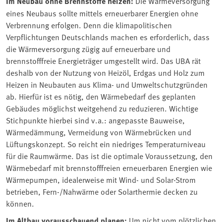
Im Neubau ohne Brennstoffe heizen:
Die Wärmeversorgung
eines Neubaus sollte mittels erneuerbarer Energien ohne
Verbrennung erfolgen. Denn die klimapolitischen
Verpflichtungen Deutschlands machen es erforderlich, dass
die Wärmeversorgung zügig auf erneuerbare und
brennstofffreie Energieträger umgestellt wird. Das UBA rät
deshalb von der Nutzung von Heizöl, Erdgas und Holz zum
Heizen in Neubauten aus Klima- und Umweltschutzgründen
ab. Hierfür ist es nötig, den Wärmebedarf des geplanten
Gebäudes möglichst weitgehend zu reduzieren. Wichtige
Stichpunkte hierbei sind v.a.: angepasste Bauweise,
Wärmedämmung, Vermeidung von Wärmebrücken und
Lüftungskonzept. So reicht ein niedriges Temperaturniveau
für die Raumwärme. Das ist die optimale Voraussetzung, den
Wärmebedarf mit brennstofffreien erneuerbaren Energien wie
Wärmepumpen, idealerweise mit Wind- und Solar-Strom
betrieben, Fern-/Nahwärme oder Solarthermie decken zu
können.
Im Altbau vorausschauend planen:
Um nicht vom plötzlichen