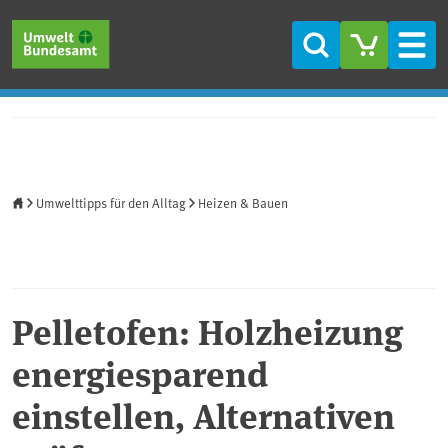
Direkt zum Inhalt
Direkt zum Hauptmenü
Direkt zur Fußzeile
Suche
Men
Startseite
Umwelttipps für den Alltag
Heizen & Bauen
Pelletofen: Holzheizung
energiesparend
einstellen, Alternativen