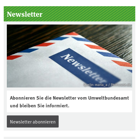
Seitenleiste
Newsletter
Quelle: maria_a / Photocase.de
Abonnieren Sie die Newsletter vom Umweltbundesamt
und bleiben Sie informiert.
Newsletter abonnieren