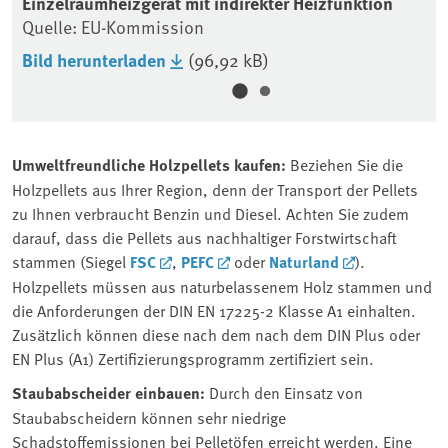
Einzelraumheizgerät mit indirekter Heizfunktion
Qu
Quelle: EU-Kommission
Bi
Bild herunterladen
(96,92 kB)
Umweltfreundliche Holzpellets kaufen:
Beziehen Sie die
Holzpellets aus Ihrer Region, denn der Transport der Pellets
zu Ihnen verbraucht Benzin und Diesel. Achten Sie zudem
darauf, dass die Pellets aus nachhaltiger Forstwirtschaft
stammen (Siegel
FSC
,
PEFC
oder
Naturland
).
Holzpellets müssen aus naturbelassenem Holz stammen und
die Anforderungen der DIN EN 17225-2 Klasse A1 einhalten.
Zusätzlich können diese nach dem nach dem DIN Plus oder
EN Plus (A1) Zertifizierungsprogramm zertifiziert sein.
Staubabscheider einbauen:
Durch den Einsatz von
Staubabscheidern können sehr niedrige
Schadstoffemissionen bei Pelletöfen erreicht werden. Eine