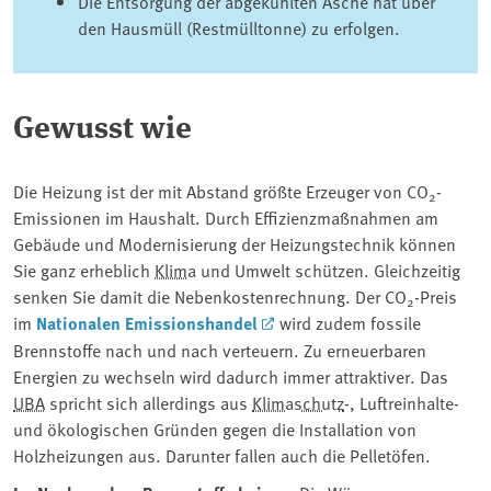
Die Entsorgung der abgekühlten Asche hat über
den Hausmüll (Restmülltonne) zu erfolgen.
Gewusst wie
Die Heizung ist der mit Abstand größte Erzeuger von CO
-
2
Emissionen im Haushalt. Durch Effizienzmaßnahmen am
Gebäude und Modernisierung der Heizungstechnik können
Sie ganz erheblich
Klima
und Umwelt schützen. Gleichzeitig
senken Sie damit die Nebenkostenrechnung. Der CO
-Preis
2
im
Nationalen Emissionshandel
wird zudem fossile
Brennstoffe nach und nach verteuern. Zu erneuerbaren
Energien zu wechseln wird dadurch immer attraktiver. Das
UBA
spricht sich allerdings aus
Klimaschutz
-, Luftreinhalte-
und ökologischen Gründen gegen die Installation von
Holzheizungen aus. Darunter fallen auch die Pelletöfen.