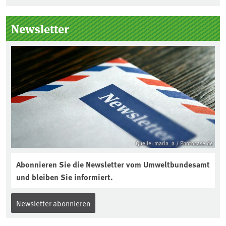
Seitenleiste
Newsletter
Quelle: maria_a / Photocase.de
Abonnieren Sie die Newsletter vom Umweltbundesamt
und bleiben Sie informiert.
Newsletter abonnieren