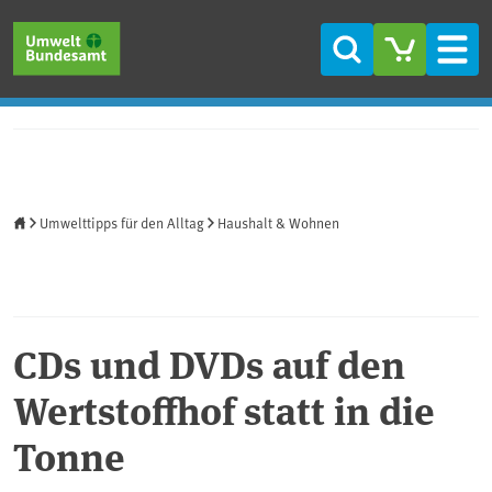
Direkt zum Inhalt
Direkt zum Hauptmenü
Direkt zur Fußzeile
Suche
Men
Startseite
Umwelttipps für den Alltag
Haushalt & Wohnen
CDs und DVDs auf den
Wertstoffhof statt in die
Tonne