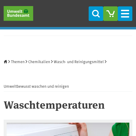
Direkt zum Inhalt
Direkt zum Hauptmenü
Direkt zur Fußzeile
Suche
Men
Startseite
Themen
Chemikalien
Wasch- und Reinigungsmittel
Umweltbewusst waschen und reinigen
Waschtemperaturen