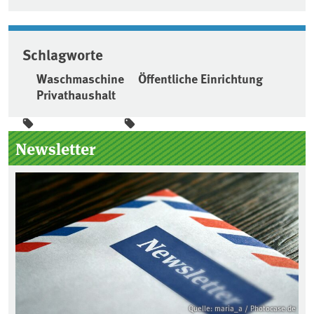
Schlagworte
Waschmaschine
Öffentliche Einrichtung
Privathaushalt
Seitenleiste
Newsletter
Quelle: maria_a / Photocase.de