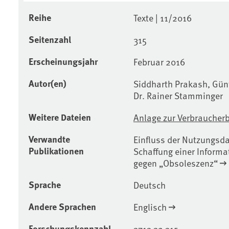
Reihe
Texte | 11/2016
Seitenzahl
315
Erscheinungsjahr
Februar 2016
Autor(en)
Siddharth Prakash, Günt
Dr. Rainer Stamminger
Weitere Dateien
Anlage zur Verbraucher
Verwandte
Einfluss der Nutzungsd
Publikationen
Schaffung einer Informa
gegen „Obsoleszenz“
Sprache
Deutsch
Andere Sprachen
Englisch
Forschungskennzahl
3713 32 315