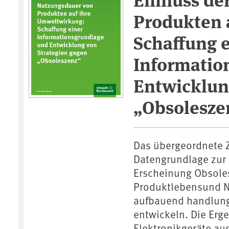
Produkten 
Schaffung 
Informatio
Entwicklun
„Obsolesze
Das übergeordnete Zi
Datengrundlage zur
Erscheinung Obsoles
Produktlebensund N
aufbauend handlung
entwickeln. Die Erge
Elektronikgeräte aus