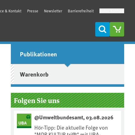
ice & Kontakt
Presse
Newsletter
Barrierefreiheit
Hoher Kontrast
Suche
Seitenleiste
Publikationen
Warenkorb
Folgen Sie uns
@Umweltbundesamt, 03.08.2026
Hör-Tipp: Die aktuelle Folge von
"MDR KULTUR trifft" mit UBA-