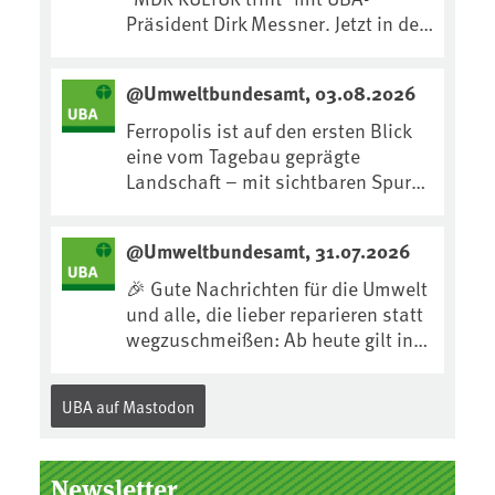
Präsident Dirk Messner. Jetzt in der
MDR-Mediathek nachhören:
https://www.mdr.de/kultur/podcas
@Umweltbundesamt, 03.08.2026
t/trifft/dirk-messner-audio-
100.html
Ferropolis ist auf den ersten Blick
eine vom Tagebau geprägte
Landschaft – mit sichtbaren Spuren
von Technik, Abraum &
tiefgreifenden Eingriffen in den
@Umweltbundesamt, 31.07.2026
Boden. Doch diese Landschaft
erzählt mehr als nur ihre
🎉 Gute Nachrichten für die Umwelt
bergbauliche Vergangenheit. Hier
und alle, die lieber reparieren statt
lässt sich beobachten, wie sich aus
wegzuschmeißen: Ab heute gilt in
Kippenflächen lebendige Böden
Deutschland für viele Elektrogeräte
entwickeln, Pflanzen Fuß fassen &
das „Recht auf
UBA auf Mastodon
neue Lebensräume entstehen....
Reparatur“.Demnach müssen
Hersteller allen Verbraucher*innen
für die folgenden Produkte – soweit
Newsletter
technisch möglich – nach Ablauf