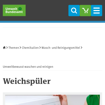
Direkt zum Inhalt
Direkt zum Hauptmenü
Direkt zur Fußzeile
Suche
Men
Startseite
Themen
Chemikalien
Wasch- und Reinigungsmittel
Umweltbewusst waschen und reinigen
Weichspüler