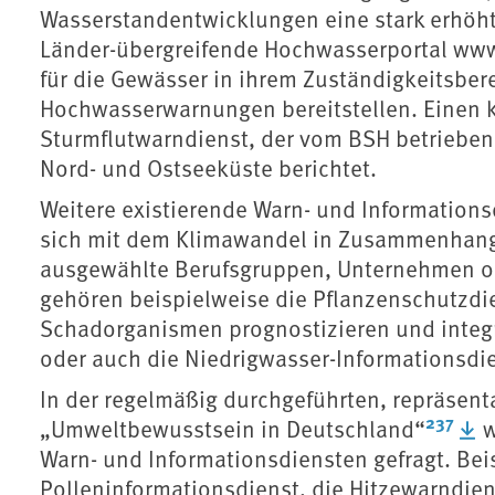
Wasserstandentwicklungen eine stark erhöhte
Länder-übergreifende Hochwasserportal www
für die Gewässer in ihrem Zuständigkeitsber
Hochwasserwarnungen bereitstellen. Einen k
Sturmflutwarndienst, der vom BSH betrieben
Nord- und Ostseeküste berichtet.
Weitere existierende Warn- und Informationsdi
sich mit dem Klimawandel in Zusammenhang b
ausgewählte Berufsgruppen, Unternehmen od
gehören beispielweise die Pflanzenschutzdie
Schadorganismen prognostizieren und inte
oder auch die Niedrigwasser-Informationsdi
In der regelmäßig durchgeführten, repräsen
237
„Umweltbewusstsein in Deutschland“
w
Warn- und Informationsdiensten gefragt. Beis
Polleninformationsdienst, die Hitzewarndie