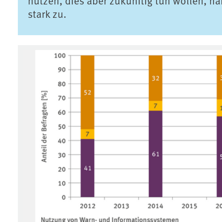
nutzen, dies aber zukünftig tun wollen, 
stark zu.