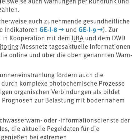
pielsweise auch Warnungen per Rundfunk und
zählen.
cherweise auch zunehmende gesundheitliche
GE-I-8
GE-I-9
e Indikatoren
und
). Zur
S in Kooperation mit dem
UBA
und dem DWD
toring
Messnetz tagesaktuelle Informationen
die online und über die oben genannten Warn-
Sonneneinstrahlung fördern auch die
 durch komplexe photochemische Prozesse
tigen organischen Verbindungen als bildet
e Prognosen zur Belastung mit bodennahem
Hochwasserwarn- oder -informationsdienste der
s, die aktuelle Pegeldaten für die
 genießen bei extremen