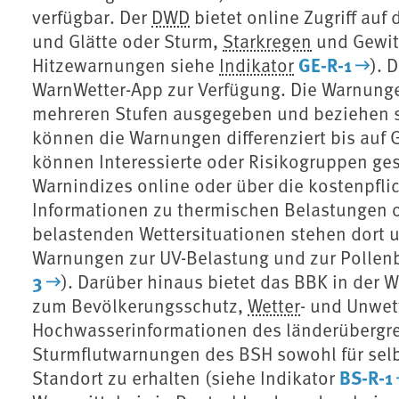
verfügbar. Der
DWD
bietet online Zugriff auf
und Glätte oder Sturm,
Starkregen
und Gewitt
GE-R-1
Hitzewarnungen siehe
Indikator
). 
WarnWetter-App zur Verfügung. Die Warnungen
mehreren Stufen ausgegeben und beziehen si
können die Warnungen differenziert bis auf
können Interessierte oder Risikogruppen g
Warnindizes online oder über die kostenpfl
Informationen zu thermischen Belastungen od
belastenden Wettersituationen stehen dort 
Warnungen zur UV-Belastung und zur Pollenb
3
). Darüber hinaus bietet das BBK in der
zum Bevölkerungsschutz,
Wetter
- und Unwe
Hochwasserinformationen des länderübergr
Sturmflutwarnungen des BSH sowohl für selb
BS-R-1
Standort zu erhalten (siehe Indikator