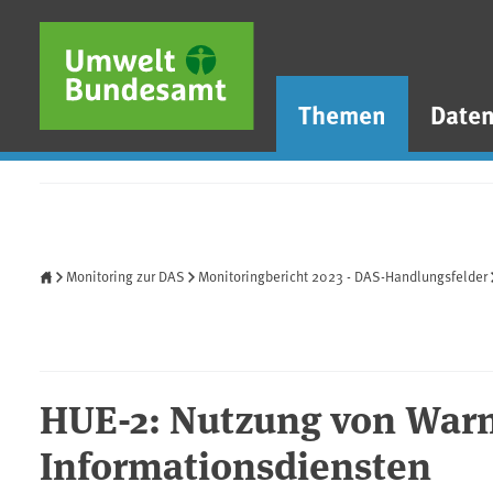
Direkt zum Inhalt
Direkt zum Hauptmenü
Direkt zur Fußzeile
Themen
Date
Startseite
Monitoring zur DAS
Monitoringbericht 2023 - DAS-Handlungsfelder
HUE-2: Nutzung von War
Informationsdiensten