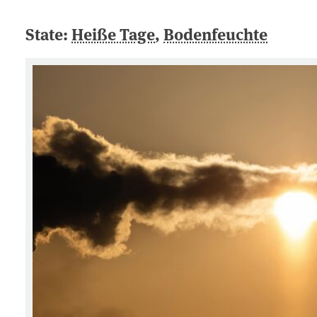
State:
Heiße Tage
,
Bodenfeuchte