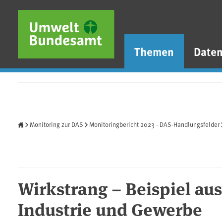
Direkt zum Inhalt
Direkt zum Hauptmenü
Direkt zur Fußzeile
Themen
Date
Startseite
Monitoring zur DAS
Monitoringbericht 2023 - DAS-Handlungsfelder
Wirkstrang – Beispiel a
Industrie und Gewerbe