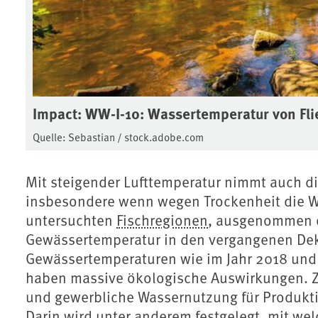
Impact: WW-I-10: Wassertemperatur von Fl
Quelle: Sebastian / stock.adobe.com
Mit steigender Lufttemperatur nimmt auch d
insbesondere wenn wegen Trockenheit die Wa
untersuchten
Fischregionen
, ausgenommen d
Gewässertemperatur in den vergangenen Dek
Gewässertemperaturen wie im Jahr 2018 und
haben massive ökologische Auswirkungen. Zu
und gewerbliche Wassernutzung für Produkt
Darin wird unter anderem festgelegt, mit we