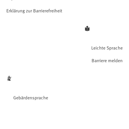
Erklärung zur Barrierefreiheit
Leichte Sprache
Barriere melden
Gebärdensprache
Facebook
YouTube
Instagram
LinkedIn
Mastodon
Bluesky