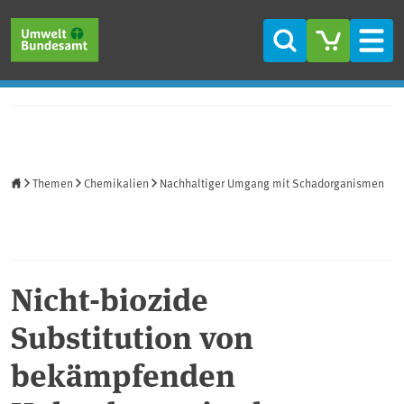
Direkt zum Inhalt
Direkt zum Hauptmenü
Direkt zur Fußzeile
Suche
Men
Startseite
Themen
Chemikalien
Nachhaltiger Umgang mit Schadorganismen
Nicht-biozide
Substitution von
bekämpfenden