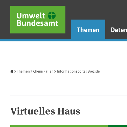
Direkt zum Inhalt
Direkt zum Hauptmenü
Direkt zur Fußzeile
Themen
Date
Startseite
Themen
Chemikalien
Informationsportal Biozide
Virtuelles Haus