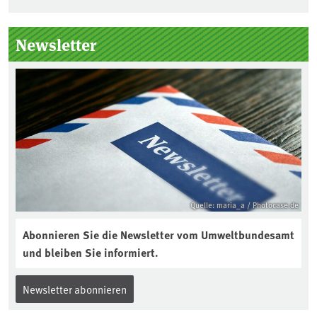
Seitenleiste
Newsletter
Quelle: maria_a / Photocase.de
Abonnieren Sie die Newsletter vom Umweltbundesamt
und bleiben Sie informiert.
Newsletter abonnieren