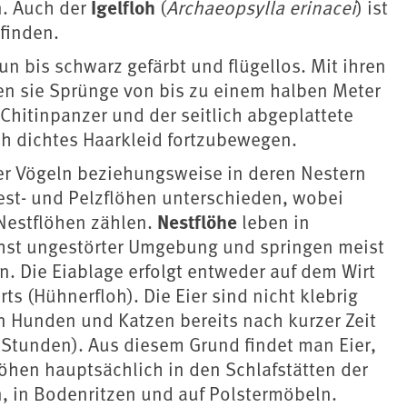
Igelfloh
n. Auch der
(
Archaeopsylla erinacei
) ist
finden.
n bis schwarz gefärbt und flügellos. Mit ihren
nen sie Sprünge von bis zu einem halben Meter
 Chitinpanzer und der seitlich abgeplattete
rch dichtes Haarkleid fortzubewegen.
der Vögeln beziehungsweise in deren Nestern
est- und Pelzflöhen unterschieden, wobei
Nestflöhe
Nestflöhen zählen.
leben in
chst ungestörter Umgebung und springen meist
en. Die Eiablage erfolgt entweder auf dem Wirt
ts (Hühnerfloh). Die Eier sind nicht klebrig
n Hunden und Katzen bereits nach kurzer Zeit
8 Stunden). Aus diesem Grund findet man Eier,
hen hauptsächlich in den Schlafstätten der
, in Bodenritzen und auf Polstermöbeln.