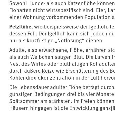
Sowohl Hunde- als auch Katzenflöhe können
Floharten nicht wirtsspezifisch sind. Eier, 
einer Wohnung vorkommenden Population a
Pelzflöhe
, wie beispielsweise der Igelfloh, l
dessen Fell. Der Igelfloh kann sich jedoch n
nur als kurzfristige „Notlösung“ dienen.
Adulte, also erwachsene, Flöhe, ernähren si
als auch Weibchen saugen Blut. Die
Larven f
Nest des Wirtes oder bluthaltigen Kot adulte
durch äußere Reize wie Erschütterung des 
Kohlendioxidkonzentration in der Luft hervo
Die Lebensdauer adulter Flöhe beträgt durc
günstigen Bedingungen drei bis vier Monate b
Spätsommer am stärksten. Im Freien können a
Häusern hingegen ist die Entwicklung ganzjä