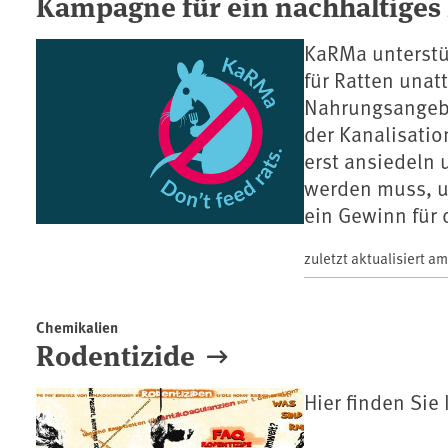
Kampagne für ein nachhaltige
KaRMa unterstü
für Ratten unatt
Nahrungsangebot
der Kanalisatio
erst ansiedeln 
werden muss, u
ein Gewinn für
zuletzt aktualisiert a
Chemikalien
Rodentizide
Hier finden Sie