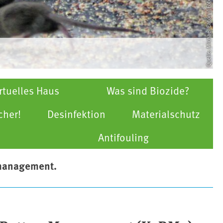
Quelle: Michael Eaton / Fotolia.com
rtuelles Haus
Was sind Biozide?
cher!
Desinfektion
Materialschutz
Antifouling
rmanagement.