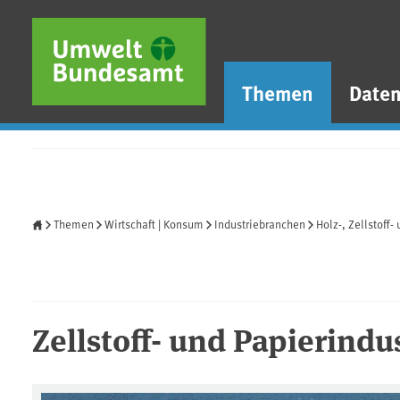
Direkt zum Inhalt
Direkt zum Hauptmenü
Direkt zur Fußzeile
Themen
Date
Startseite
Themen
Wirtschaft | Konsum
Industriebranchen
Holz-, Zellstoff-
Zellstoff- und Papierindu