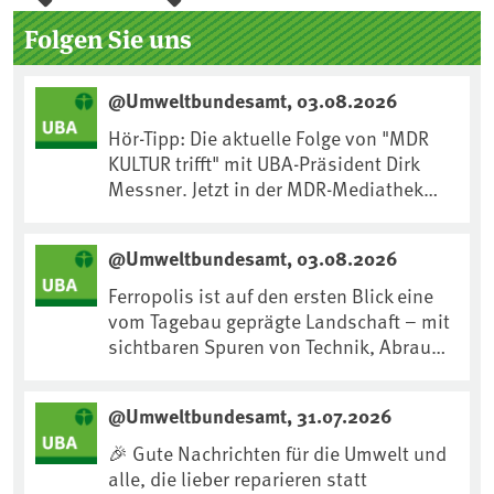
Seitenleiste
Folgen Sie uns
@Umweltbundesamt, 03.08.2026
Hör-Tipp: Die aktuelle Folge von "MDR
KULTUR trifft" mit UBA-Präsident Dirk
Messner. Jetzt in der MDR-Mediathek
nachhören:
https://www.mdr.de/kultur/podcast/tri
@Umweltbundesamt, 03.08.2026
fft/dirk-messner-audio-100.html
Ferropolis ist auf den ersten Blick eine
vom Tagebau geprägte Landschaft – mit
sichtbaren Spuren von Technik, Abraum
& tiefgreifenden Eingriffen in den Boden.
Doch diese Landschaft erzählt mehr als
@Umweltbundesamt, 31.07.2026
nur ihre bergbauliche Vergangenheit.
Hier lässt sich beobachten, wie sich aus
🎉 Gute Nachrichten für die Umwelt und
Kippenflächen lebendige Böden
alle, die lieber reparieren statt