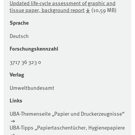
Updated life-cycle assessment of graphic and
tissue paper, background report
(10,59 MB)
Sprache
Deutsch
Forschungskennzahl
3717 36 323 0
Verlag
Umweltbundesamt
Links
UBA-Themenseite „Papier und Druckerzeugnisse“
UBA-Tipps „Papiertaschentücher, Hygienepapiere