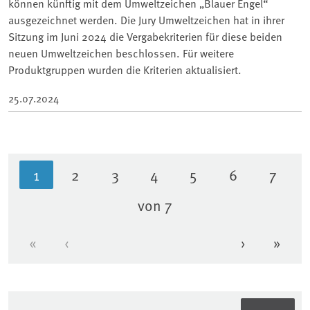
können künftig mit dem Umweltzeichen „Blauer Engel“
ausgezeichnet werden. Die Jury Umweltzeichen hat in ihrer
Sitzung im Juni 2024 die Vergabekriterien für diese beiden
neuen Umweltzeichen beschlossen. Für weitere
Produktgruppen wurden die Kriterien aktualisiert.
25.07.2024
1
2
3
4
5
6
7
Aktuelle Seite
Seite
Seite
Seite
Seite
Seite
Seite
von 7
«
‹
›
»
Erste Seite
Vorherige Seite
Nächste Se
Letzt