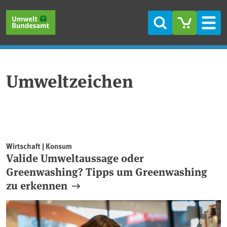
Direkt zum Inhalt
Direkt zum Hauptmenü
Direkt zur Fußzeile
Suche
Men
Umweltzeichen
Wirtschaft | Konsum
Valide Umweltaussage oder
Greenwashing? Tipps um Greenwashing
zu erkennen