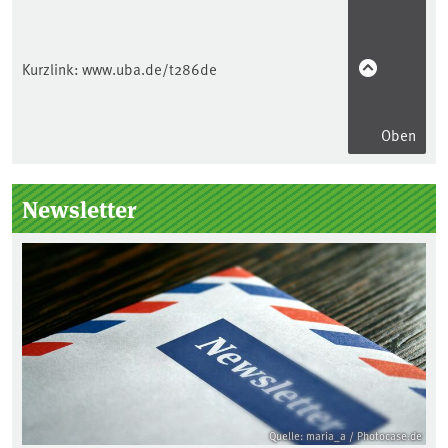
Kurzlink:
www.uba.de/t286de
Oben
Seitenleiste
Newsletter
Quelle: maria_a / Photocase.de