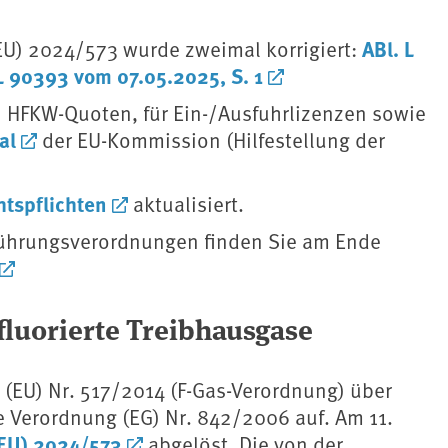
ABl. L
EU) 2024/573 wurde zweimal korrigiert:
L 90393 vom 07.05.2025, S. 1
on HFKW-Quoten, für Ein-/Ausfuhrlizenzen sowie
al
der EU-Kommission (Hilfestellung der
htspflichten
aktualisiert.
führungsverordnungen finden Sie am Ende
fluorierte Treibhausgase
 (EU) Nr. 517/2014 (F-Gas-Verordnung) über
ie Verordnung (EG) Nr. 842/2006 auf. Am 11.
EU) 2024/573
abgelöst. Die von der