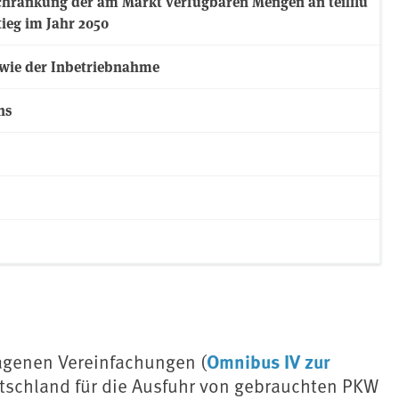
chränkung der am Markt verfügbaren Mengen an teilflu
ieg im Jahr 2050
owie der Inbetriebnahme
ns
Omnibus IV zur
lagenen Vereinfachungen (
eutschland für die Ausfuhr von gebrauchten PKW