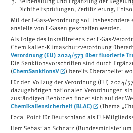
Beibehaltung und Ergänzung der Regelun
Dichtheitsprüfungen, Zertifizierung, Ent
Mit der F-Gas-Verordnung soll insbesondere 
anstelle von F-Gasen geschaffen werden.
Als Folge des Inkrafttretens der F-Gas-Veror
Chemikalien-Klimaschutzverordnung überarb
Verordnung (EU) 2024/573 über fluorierte T
Die Sanktionsvorschriften sind durch Ergän
ChemSanktionsV
(
) bereits überarbeitet w
Für den Vollzug der Verordnung (EU) 2024/5
dazugehörigen nationalen Verordnungen sind
zuständigen Behörden findet sich auf der W
Chemikaliensicherheit (BLAC)
(Thema „Che
Focal Point für Deutschland als EU-Mitgliedss
Herr Sebastian Schnatz (Bundesministerium