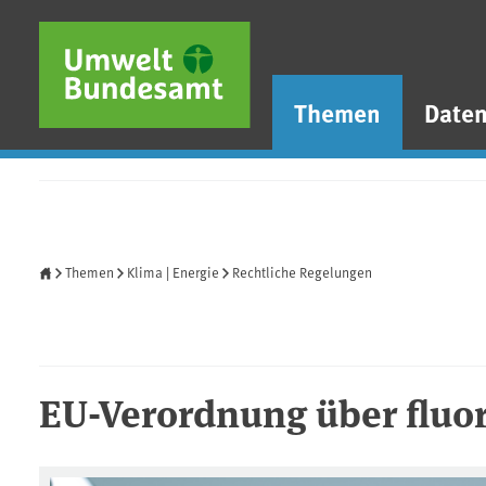
Direkt zum Inhalt
Direkt zum Hauptmenü
Direkt zur Fußzeile
Themen
Date
Startseite
Themen
Klima | Energie
Rechtliche Regelungen
EU-Verordnung über fluor