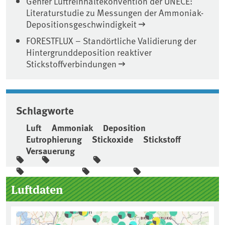
Genfer Luftreinhaltekonvention der UNECE:
Literaturstudie zu Messungen der Ammoniak-
Depositionsgeschwindigkeit
FORESTFLUX – Standörtliche Validierung der
Hintergrunddeposition reaktiver
Stickstoffverbindungen
Schlagworte
Luft
Ammoniak
Deposition
Eutrophierung
Stickoxide
Stickstoff
Versauerung
Seitenleiste
Luftdaten