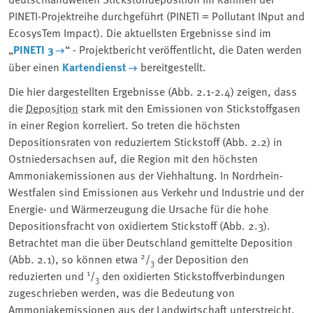
PINETI-Projektreihe durchgeführt (PINETI = Pollutant INput and
EcosysTem Impact). Die aktuellsten Ergebnisse sind im
„
PINETI 3
“ - Projektbericht veröffentlicht, die Daten werden
über einen
Kartendienst
bereitgestellt.
Die hier dargestellten Ergebnisse (Abb. 2.1-2.4) zeigen, dass
die
Deposition
stark mit den Emissionen von Stickstoffgasen
in einer Region korreliert. So treten die höchsten
Depositionsraten von reduziertem Stickstoff (Abb. 2.2) in
Ostniedersachsen auf, die Region mit den höchsten
Ammoniakemissionen aus der Viehhaltung. In Nordrhein-
Westfalen sind Emissionen aus Verkehr und Industrie und der
Energie- und Wärmerzeugung die Ursache für die hohe
Depositionsfracht von oxidiertem Stickstoff (Abb. 2.3).
Betrachtet man die über Deutschland gemittelte Deposition
2
(Abb. 2.1), so können etwa
/
der Deposition den
3
1
reduzierten und
/
den oxidierten Stickstoffverbindungen
3
zugeschrieben werden, was die Bedeutung von
Ammoniakemissionen aus der Landwirtschaft unterstreicht.