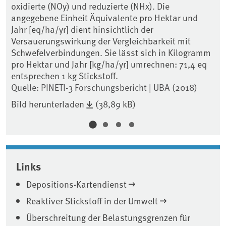
oxidierte (NOy) und reduzierte (NHx). Die
Äq
angegebene Einheit Äquivalente pro Hektar und
hi
Jahr [eq/ha/yr] dient hinsichtlich der
Ve
Versauerungswirkung der Vergleichbarkeit mit
lä
Schwefelverbindungen. Sie lässt sich in Kilogramm
[k
pro Hektar und Jahr [kg/ha/yr] umrechnen: 71,4 eq
Sti
entsprechen 1 kg Stickstoff.
Qu
Quelle: PINETI-3 Forschungsbericht | UBA (2018)
Bi
Bild herunterladen
(38,89 kB)
Links
Depositions-Kartendienst
Reaktiver Stickstoff in der Umwelt
Überschreitung der Belastungsgrenzen für