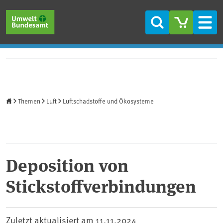
Direkt zum Inhalt
Direkt zum Hauptmenü
Direkt zur Fußzeile
Suche
Men
Startseite
Themen
Luft
Luftschadstoffe und Ökosysteme
Deposition von
Stickstoffverbindungen
Zuletzt aktualisiert am
11.11.2024