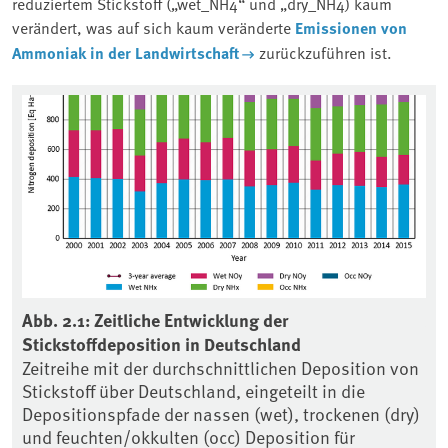
reduziertem Stickstoff („wet_NH4“ und „dry_NH4) kaum
verändert, was auf sich kaum veränderte
Emissionen von
Ammoniak in der Landwirtschaft
zurückzuführen ist.
Associated content
n
Abb. 2.1: Zeitliche Entwicklung der
Ab
Stickstoffdeposition in Deutschland
re
Zeitreihe mit der durchschnittlichen Deposition von
De
Stickstoff über Deutschland, eingeteilt in die
Am
Depositionspfade der nassen (wet), trockenen (dry)
De
und feuchten/okkulten (occ) Deposition für
(L