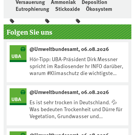
Versauerung
Ammoniak
Deposition
Eutrophierung
Stickoxide
Ökosystem
Seitenleiste
Folgen Sie uns
@Umweltbundesamt, 06.08.2026
Hör-Tipp: UBA-Präsident Dirk Messner
spricht im Radiosender hr INFO darüber,
warum #Klimaschutz die wichtigste
Maßnahme gegen #Hitze ist und wie wir
uns an Klimafolgen anpassen können:
@Umweltbundesamt, 06.08.2026
https://www.ardsounds.de/episode/urn
:ard:episode:0e7cf1c4b819c26d/
Es ist sehr trocken in Deutschland. 💦
Was bedeuten Trockenheit und Dürre für
Vegetation, Grundwasser und
Landwirtschaft? Ist das bereits der
Klimawandel? Und wie können wir uns