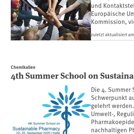
und Kontaktstel
Europäische Um
Kommission, vie
zuletzt aktualisiert a
Chemikalien
4th Summer School on Sustaina
Die 4. Summer 
Schwerpunkt au
gelehrt werden.
Umwelt-, Regul
Pharmakoepidem
nachhaltigen P