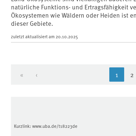
natürliche Funktions- und Ertragsfähigkeit v
Ökosystemen wie Wäldern oder Heiden ist en
dieser Gebiete.
zuletzt aktualisiert am
20.10.2025
«
‹
1
2
Erste Seite
Vorherige Seite
Aktuell
S
Kurzlink:
www.uba.de/t18223de