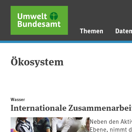
Direkt zum Inhalt
Direkt zum Hauptmenü
Direkt zur Fußzeile
Themen
Date
Ökosystem
Wasser
Internationale Zusammenarbei
Neben den Aktiv
Ebene, nimmt d