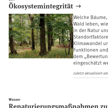
Ökosystemintegrität
Welche Bäume, 
Wald leben, wi
in der Natur un
Standortfaktor
Klimawandel und
Funktionen und
dem „Bewertung
eingeschätzt w
zuletzt aktualisiert a
Wasser
Renaturierungsmaßnahmen zur