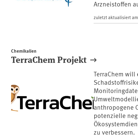
Arzneistoffen 
zuletzt aktualisiert a
Chemikalien
TerraChem Projekt
TerraChem will
Schadstoffrisik
Monitoringdate
Umweltmodellie
anthropogene C
potenzielle neg
Ökosystemdiens
zu verbessern.