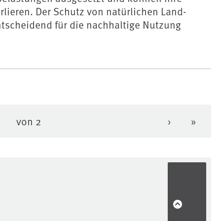
erlieren. Der Schutz von natürlichen Land-
tscheidend für die nachhaltige Nutzung
von 2
›
»
e Seite
eite
Nächste Se
Letzte