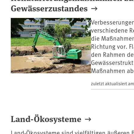
Gewässerzustandes
Verbesserungen
verschiedene R
die Maßnahmenw
Richtung vor. 
den Rahmen des
Gewässerstruktu
Maßnahmen ab
zuletzt aktualisiert a
Land-Ökosysteme
Land-Ökosysteme sind vielfältigen äußeren 