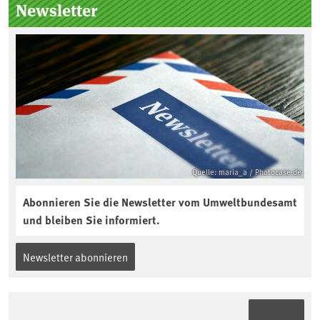
Seitenleiste
Newsletter
Quelle: maria_a / Photocase.de
Abonnieren Sie die Newsletter vom Umweltbundesamt
und bleiben Sie informiert.
Newsletter abonnieren