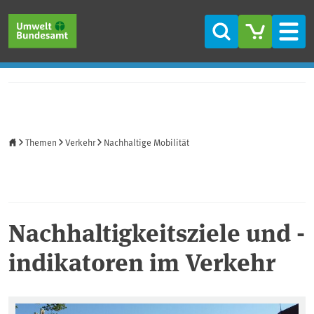
Direkt zum Inhalt
Direkt zum Hauptmenü
Direkt zur Fußzeile
Suche
Men
Startseite
Themen
Verkehr
Nachhaltige Mobilität
Nachhaltigkeitsziele und -
indikatoren im Verkehr