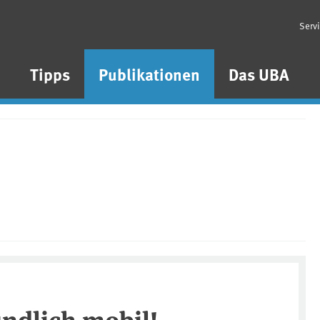
Serv
n
Tipps
Publikationen
Das UBA
ndlich mobil!