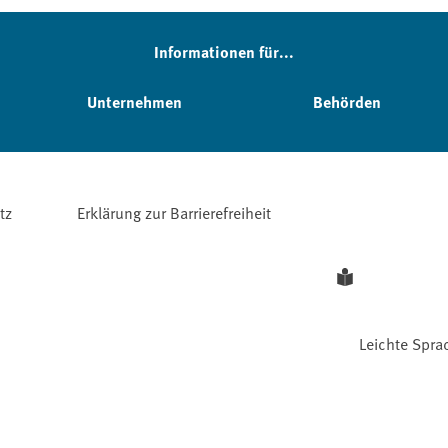
Informationen für...
Unternehmen
Behörden
tz
Erklärung zur Barrierefreiheit
Leichte Spra
Facebook
YouTube
Instagram
LinkedIn
Mastodon
Bluesky