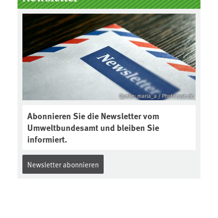
Boden des Jahres ausgewählt und
was passiert eigentlich während
eines solchen Bodenjahres? Infos
dazu gibt es im aktuellen Podcast
„Soilcast“. Jetzt reinhören:
https://soilcast.de/interview/sc20
2-interview-die-kuer-der-krume/
Quelle: maria_a / Photocase.de
Abonnieren Sie die Newsletter vom
Umweltbundesamt und bleiben Sie
informiert.
Newsletter abonnieren