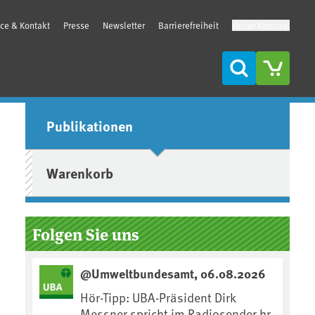
ice & Kontakt
Presse
Newsletter
Barrierefreiheit
Hoher Kontrast
Suche
Seitenleiste
Publikationen
Warenkorb
Folgen Sie uns
@Umweltbundesamt, 06.08.2026
Hör-Tipp: UBA-Präsident Dirk
Messner spricht im Radiosender hr