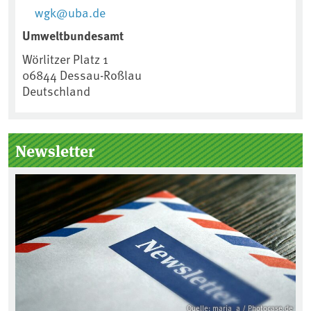
wgk@uba.de
Umweltbundesamt
Wörlitzer Platz 1
06844
Dessau-Roßlau
Deutschland
Newsletter
Quelle: maria_a / Photocase.de