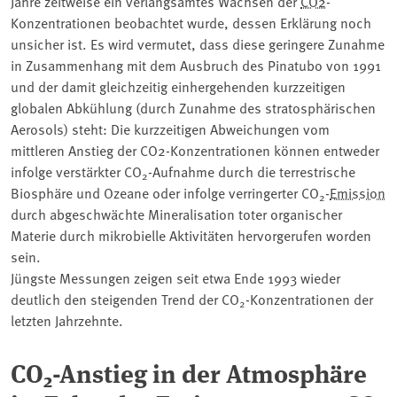
Jahre zeitweise ein verlangsamtes Wachsen der
CO2
-
Konzentrationen beobachtet wurde, dessen Erklärung noch
unsicher ist. Es wird vermutet, dass diese geringere Zunahme
in Zusammenhang mit dem Ausbruch des Pinatubo von 1991
und der damit gleichzeitig einhergehenden kurzzeitigen
globalen Abkühlung (durch Zunahme des stratosphärischen
Aerosols) steht: Die kurzzeitigen Abweichungen vom
mittleren Anstieg der CO2-Konzentrationen können entweder
infolge verstärkter CO
-Aufnahme durch die terrestrische
2
Biosphäre und Ozeane oder infolge verringerter CO
-
Emission
2
durch abgeschwächte Mineralisation toter organischer
Materie durch mikrobielle Aktivitäten hervorgerufen worden
sein.
Jüngste Messungen zeigen seit etwa Ende 1993 wieder
deutlich den steigenden Trend der CO
-Konzentrationen der
2
letzten Jahrzehnte.
CO
-Anstieg in der Atmosphäre
2