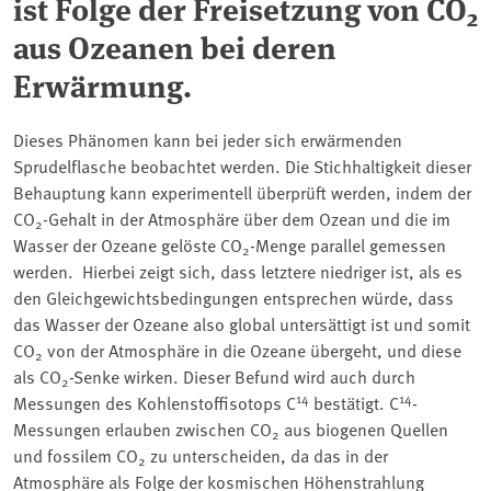
ist Folge der Freisetzung von CO
2
aus Ozeanen bei deren
Erwärmung.
Dieses Phänomen kann bei jeder sich erwärmenden
Sprudelflasche beobachtet werden. Die Stichhaltigkeit dieser
Behauptung kann experimentell überprüft werden, indem der
CO
-Gehalt in der Atmosphäre über dem Ozean und die im
2
Wasser der Ozeane gelöste CO
-Menge parallel gemessen
2
werden. Hierbei zeigt sich, dass letztere niedriger ist, als es
den Gleichgewichtsbedingungen entsprechen würde, dass
das Wasser der Ozeane also global untersättigt ist und somit
CO
von der Atmosphäre in die Ozeane übergeht, und diese
2
als CO
-Senke wirken. Dieser Befund wird auch durch
2
14
14
Messungen des Kohlenstoffisotops C
bestätigt. C
-
Messungen erlauben zwischen CO
aus biogenen Quellen
2
und fossilem CO
zu unterscheiden, da das in der
2
Atmosphäre als Folge der kosmischen Höhenstrahlung