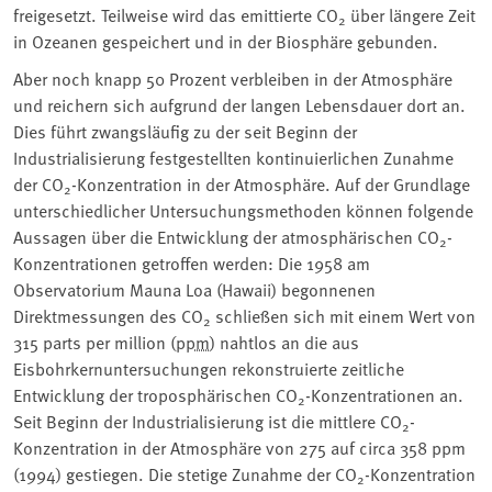
freigesetzt. Teilweise wird das emittierte CO
über längere Zeit
2
in Ozeanen gespeichert und in der Biosphäre gebunden.
Aber noch knapp 50 Prozent verbleiben in der Atmosphäre
und reichern sich aufgrund der langen Lebensdauer dort an.
Dies führt zwangsläufig zu der seit Beginn der
Industrialisierung festgestellten kontinuierlichen Zunahme
der CO
-Konzentration in der Atmosphäre. Auf der Grundlage
2
unterschiedlicher Untersuchungsmethoden können folgende
Aussagen über die Entwicklung der atmosphärischen CO
-
2
Konzentrationen getroffen werden: Die 1958 am
Observatorium Mauna Loa (Hawaii) begonnenen
Direktmessungen des CO
schließen sich mit einem Wert von
2
315 parts per million (
ppm
) nahtlos an die aus
Eisbohrkernuntersuchungen rekonstruierte zeitliche
Entwicklung der troposphärischen CO
-Konzentrationen an.
2
Seit Beginn der Industrialisierung ist die mittlere CO
-
2
Konzentration in der Atmosphäre von 275 auf circa 358 ppm
(1994) gestiegen. Die stetige Zunahme der CO
-Konzentration
2