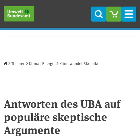
Direkt zum Inhalt
Direkt zum Hauptmenü
Direkt zur Fußzeile
Suche
Men
Startseite
Themen
Klima | Energie
Klimawandel-Skeptiker
Antworten des UBA auf
populäre skeptische
Argumente