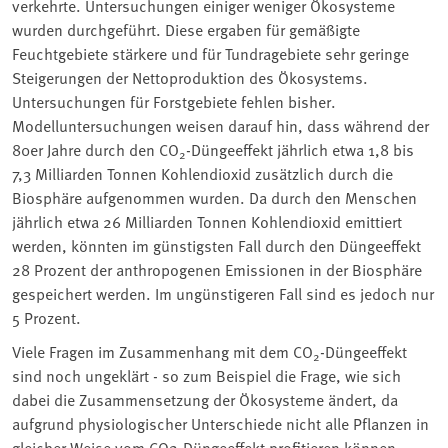
verkehrte. Untersuchungen einiger weniger Ökosysteme
wurden durchgeführt. Diese ergaben für gemäßigte
Feuchtgebiete stärkere und für Tundragebiete sehr geringe
Steigerungen der Nettoproduktion des Ökosystems.
Untersuchungen für Forstgebiete fehlen bisher.
Modelluntersuchungen weisen darauf hin, dass während der
80er Jahre durch den CO
-Düngeeffekt jährlich etwa 1,8 bis
2
7,3 Milliarden Tonnen Kohlendioxid zusätzlich durch die
Biosphäre aufgenommen wurden. Da durch den Menschen
jährlich etwa 26 Milliarden Tonnen Kohlendioxid emittiert
werden, könnten im günstigsten Fall durch den Düngeeffekt
28 Prozent der anthropogenen Emissionen in der Biosphäre
gespeichert werden. Im ungünstigeren Fall sind es jedoch nur
5 Prozent.
Viele Fragen im Zusammenhang mit dem CO
-Düngeeffekt
2
sind noch ungeklärt - so zum Beispiel die Frage, wie sich
dabei die Zusammensetzung der Ökosysteme ändert, da
aufgrund physiologischer Unterschiede nicht alle Pflanzen in
gleicher Weise vom CO2-Düngeeffekt profitieren können.