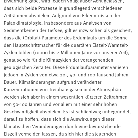
Erwärmung gäbe, wird jedoch völlig außer Acht gelassen,
dass sich beide Prozesse in grundlegend verschiedenen
Zeiträumen abspielen. Aufgrund von Erkenntnissen der
Paläoklimatologie, insbesondere aus Analysen von
Sedimentkernen der Tiefsee, gilt es inzwischen als gesichert,
dass die (Orbital)-Parameter des Erdumlaufs um die Sonne
den Hauptschrittmacher für die quartären Eiszeit-Warmzeit-
Zyklen bilden (10000 bis 2 Millionen Jahre vor unserer Zeit),
genauso wie für die Klimazyklen der vorangehenden
geologischen Zeitalter. Diese Erdumlaufparameter variieren
jedoch in Zyklen von etwa 20-, 40- und 100-tausend Jahren
Dauer. Klimaänderungen aufgrund veränderter
Konzentrationen von Treibhausgasen in der Atmosphäre
werden sich aber in einem wesentlich kürzeren Zeitrahmen
von 50-100 Jahren und vor allem mit einer sehr hohen
Geschwindigkeit abspielen. Es ist schlichtweg unbegründet,
darauf zu hoffen, dass sich die Auswirkungen dieser
klimatischen Veränderungen durch eine bevorstehende
Eiszeit vermeiden lassen, da sich hier die steuernden