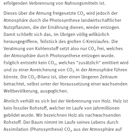
erfolgenden Verbrennung von Nahrungsmitteln ist.
Dieses über die Atmung freigesetzte CO
wird jedoch der
2
Atmosphäre durch die Photosynthese landwirtschaftlicher
Nutzpflanzen, die der Ernährung dienen, wieder entzogen.
Damit schließt sich das, im Übrigen völlig willkürlich
herausgegriffene, Teilstück des großen C-Kreislaufes. Die
Veratmung von Kohlenstoff setzt also nur CO
frei, welches
2
der Atmosphäre durch Photosynthese entzogen wurde.
Folglich entsteht kein CO
, welches "zusätzlich" emittiert wird
2
und zu einer Anreicherung von CO
in der Atmosphäre führen
2
könnte. Die CO
-Bilanz ist, über einen längeren Zeitraum
2
betrachtet, selbst unter der Voraussetzung einer wachsenden
Weltbevölkerung, ausgeglichen.
Ähnlich verhält es sich bei der Verbrennung von Holz. Holz ist
kein fossiler Rohstoff, welcher im Laufe von Jahrmillionen
gebildet wurde. Wir bezeichnen Holz als nachwachsenden
Rohstoff. Der Baum nimmt im Laufe seines Lebens durch
Assimilation (Photosynthese) CO
aus der Atmosphäre auf
2