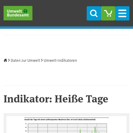
Direkt zum Inhalt
Direkt zum Hauptmenü
Direkt zur Fußzeile
Suche
Men
Startseite
Daten zur Umwelt
Umwelt-Indikatoren
Indikator: Heiße Tage