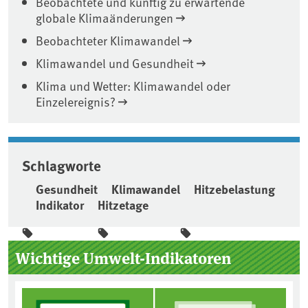
Beobachtete und künftig zu erwartende
globale Klimaänderungen
Beobachteter Klimawandel
Klimawandel und Gesundheit
Klima und Wetter: Klimawandel oder
Einzelereignis?
Schlagworte
Gesundheit
Klimawandel
Hitzebelastung
Indikator
Hitzetage
Seitenleiste
Wichtige Umwelt-Indikatoren