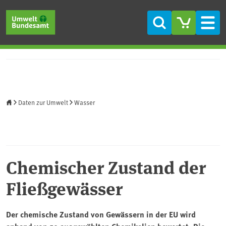
Direkt zum Inhalt
Direkt zum Hauptmenü
Direkt zur Fußzeile
Suche
Men
Startseite
Daten zur Umwelt
Wasser
Chemischer Zustand der
Fließgewässer
Der chemische Zustand von Gewässern in der EU wird