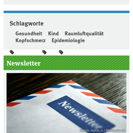
Schlagworte
Gesundheit
Kind
Raumluftqualität
Kopfschmerz
Epidemiologie
Seitenleiste
Newsletter
Quelle: maria_a / Photocase.de