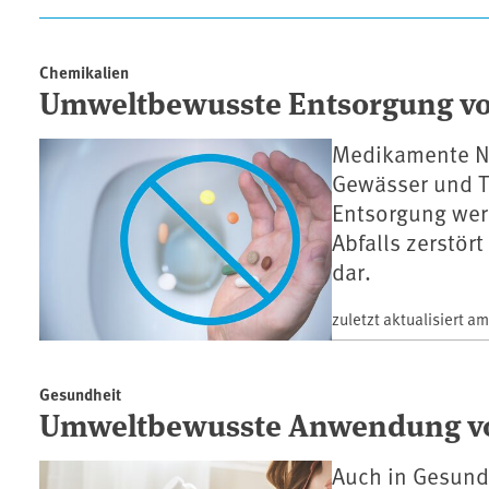
Artikel
Chemikalien
Umweltbewusste Entsorgung v
Medikamente NI
Gewässer und Tr
Entsorgung wer
Abfalls zerstör
dar.
zuletzt aktualisiert a
Gesundheit
Umweltbewusste Anwendung vo
Auch in Gesund