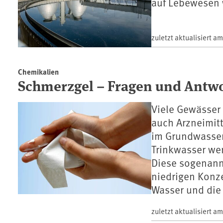
auf Lebewesen 
zuletzt aktualisiert a
Chemikalien
Schmerzgel – Fragen und Antw
Viele Gewässer
auch Arzneimit
im Grundwasser
Trinkwasser we
Diese sogenannt
niedrigen Konze
Wasser und die
zuletzt aktualisiert a