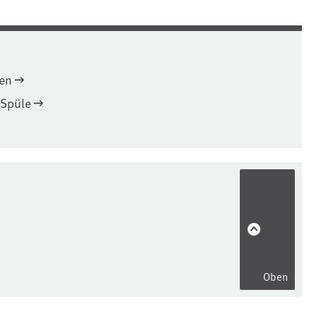
ten
 Spüle
Oben