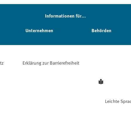
Informationen für...
Unternehmen
Behörden
tz
Erklärung zur Barrierefreiheit
Leichte Spra
Facebook
YouTube
Instagram
LinkedIn
Mastodon
Bluesky