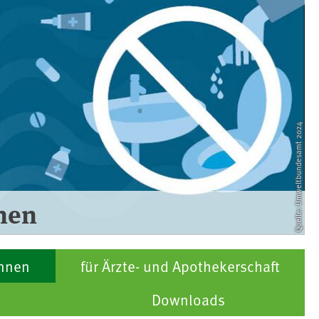
Quelle: Umweltbundesamt 2024
nnen
innen
für Ärzte- und Apothekerschaft
Downloads