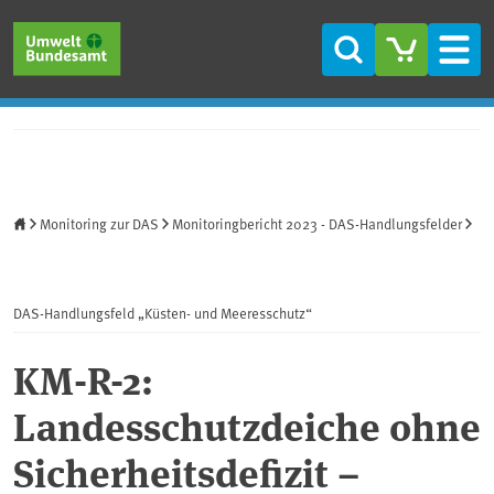
Direkt zum Inhalt
Direkt zum Hauptmenü
Direkt zur Fußzeile
Suche
Men
Startseite
Monitoring zur DAS
Monitoringbericht 2023 - DAS-Handlungsfelder
DAS-Handlungsfeld „Küsten- und Meeresschutz“
KM-R-2:
Landesschutzdeiche ohne
Sicherheitsdefizit –