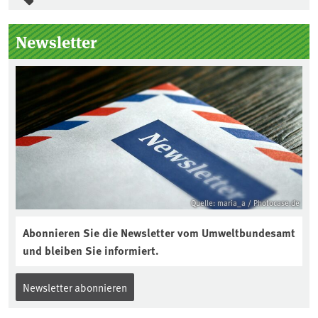
Seitenleiste
Newsletter
Quelle: maria_a / Photocase.de
Abonnieren Sie die Newsletter vom Umweltbundesamt
und bleiben Sie informiert.
Newsletter abonnieren