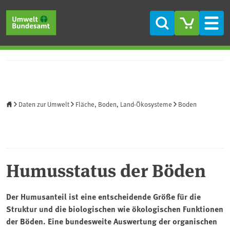
Direkt zum Inhalt
Direkt zum Hauptmenü
Direkt zur Fußzeile
Suche
Men
Startseite
Daten zur Umwelt
Fläche, Boden, Land-Ökosysteme
Boden
Humusstatus der Böden
Der Humusanteil ist eine entscheidende Größe für die
Struktur und die biologischen wie ökologischen Funktionen
der Böden. Eine bundesweite Auswertung der organischen