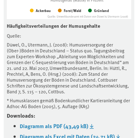
Humusgehalt (Masse) in Prozent
Ackerbau
Forst/Wald
Grünland
Quelle: Umweltbundesamt mit Daten von Düwel & Utermann (2008)
End of interactive chart.
Häufigkeitsverteilungen der Humusgehalte
Quelle:
Düwel, O., Utermann, J. (2008): Humusversorgung der
(Ober-)Böden in Deutschland – Status quo. Tagungsbeitrag
zum Experten-Workshop „Ableitung von Möglichkeiten und
Grenzen der C-Sequestrierung von Böden in Deutschland“ am
21. und 22. Mai 2007, Umweltbundesamt, Berlin. In: Hüttl, R.,
Prechtel, A, Bens, O. (Hrsg.) (2008): Zum Stand der
Humusversorgung der Böden in Deutschland. Cottbuser
Schriften zur Ökosystemgenese und Landschaftsentwicklung,
Band 7, S. 115 – 120, Cottbus.
* Humusklassen gemäß Bodenkundlicher Kartieranleitung der
Adhoc-AG Boden (2005), 5. Auflage (KA5)
Downloads:
Diagramm als PDF (43,49 kB)
Diagramm als Excel mit Daten (24,71 kB)