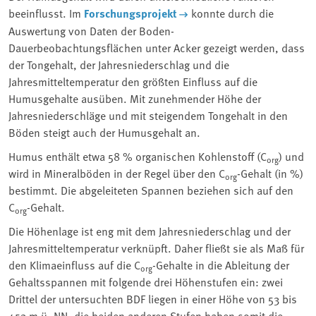
beeinflusst. Im
Forschungsprojekt
konnte durch die
Auswertung von Daten der Boden-
Dauerbeobachtungsflächen unter Acker gezeigt werden, dass
der Tongehalt, der Jahresniederschlag und die
Jahresmitteltemperatur den größten Einfluss auf die
Humusgehalte ausüben. Mit zunehmender Höhe der
Jahresniederschläge und mit steigendem Tongehalt in den
Böden steigt auch der Humusgehalt an.
Humus enthält etwa 58 % organischen Kohlenstoff (C
) und
org
wird in Mineralböden in der Regel über den C
-Gehalt (in %)
org
bestimmt. Die abgeleiteten Spannen beziehen sich auf den
C
-Gehalt.
org
Die Höhenlage ist eng mit dem Jahresniederschlag und der
Jahresmitteltemperatur verknüpft. Daher fließt sie als Maß für
den Klimaeinfluss auf die C
-Gehalte in die Ableitung der
org
Gehaltsspannen mit folgende drei Höhenstufen ein: zwei
Drittel der untersuchten BDF liegen in einer Höhe von 53 bis
453 m ü. NN, die beiden anderen Stufen haben somit die