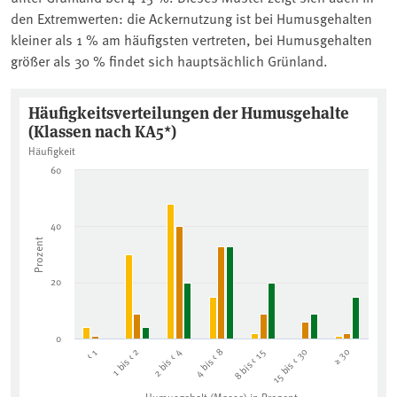
den Extremwerten: die Ackernutzung ist bei Humusgehalten
kleiner als 1 % am häufigsten vertreten, bei Humusgehalten
größer als 30 % findet sich hauptsächlich Grünland.
Häufigkeitsverteilungen der Humusgeha
Häufigkeitsverteilungen der Humusgehalte
(Klassen nach KA5*)
Bar chart with 3 data series.
Häufigkeit
Häufigkeit
60
The chart has 1 X axis displaying Humusgehalt (Masse) in Proz
The chart has 1 Y axis displaying Prozent. Data ranges from 0 
40
Prozent
20
0
1 bis < 2
≥ 30
8 bis < 15
2 bis < 4
< 1
15 bis < 30
4 bis < 8