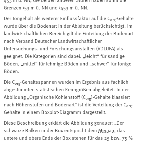
Grenzen <53 m ü. NN und >453 m ü. NN.
Der Tongehalt als weiterer Einflussfaktor auf die C
-Gehalte
org
wurde über die Bodenart in der Ableitung berücksichtigt. Im
landwirtschaftlichen Bereich gilt die Einteilung der Bodenart
nach Verband Deutscher Landwirtschaftlicher
Untersuchungs- und Forschungsanstalten (VDLUFA) als
geeignet. Die Kategorien sind dabei: „leicht“ für sandige
Böden, „mittel“ für lehmige Böden und „schwer“ für tonige
Böden.
Die C
-Gehaltsspannen wurden im Ergebnis aus fachlich
org
abgestimmten statistischen Kenngrößen abgeleitet. In der
Abbildung „Organische Kohlenstoff (C
)-Gehalte klassiert
org
nach Höhenstufen und Bodenart“ ist die Verteilung der C
-
org
Gehalte in einem Boxplot-Diagramm dargestellt.
Diese Beschreibung erklärt die Abbildung genauer: „Der
schwarze Balken in der Box entspricht dem
Median
, das
untere und obere Ende der Box stehen für das 25 bzw. 75 %