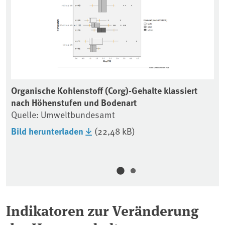
zen
Organische Kohlenstoff (Corg)-Gehalte klassiert
Ta
nach Höhenstufen und Bodenart
in
Quelle: Umweltbundesamt
Qu
Bild herunterladen
(22,48 kB)
Bi
Ta
Ta
Indikatoren zur Veränderung