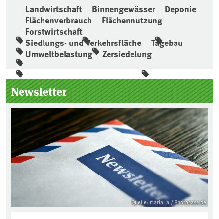
Landwirtschaft
Binnengewässer
Deponie
Flächenverbrauch
Flächennutzung
Forstwirtschaft
Siedlungs- und Verkehrsfläche
Tagebau
Umweltbelastung
Zersiedelung
Seitenleiste
Newsletter
Quelle: maria_a / Photocase.de