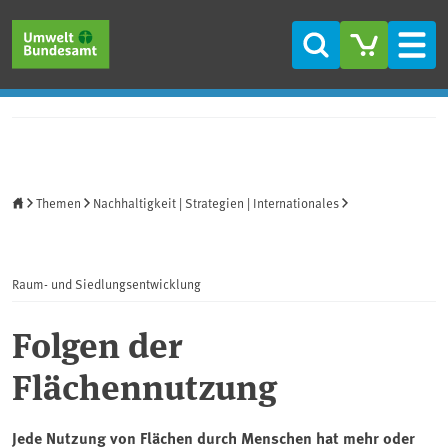
Direkt zum Inhalt
Direkt zum Hauptmenü
Direkt zur Fußzeile
Suche
Men
Startseite
Themen
Nachhaltigkeit | Strategien | Internationales
Raum- und Siedlungsentwicklung
Folgen der
Flächennutzung
Jede Nutzung von Flächen durch Menschen hat mehr oder