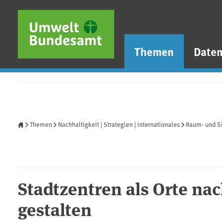
Direkt zum Inhalt
Direkt zum Hauptmenü
Direkt zur Fußzeile
Themen
Date
Startseite
Themen
Nachhaltigkeit | Strategien | Internationales
Raum- und S
Stadtzentren als Orte n
gestalten