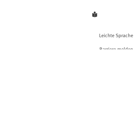
Leichte Sprache
Barriere melden
Gebärdensprache
Facebook
YouTube
Instagram
LinkedIn
Mastodon
Bluesky