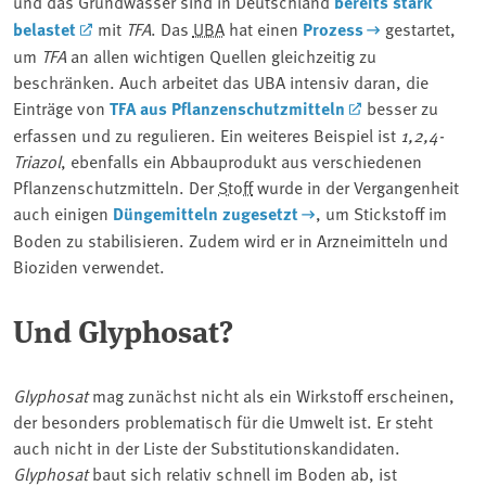
und das Grundwasser sind in Deutschland
bereits stark
belastet
mit
TFA
. Das
UBA
hat einen
Prozess
gestartet,
um
TFA
an allen wichtigen Quellen gleichzeitig zu
beschränken.
Auch arbeitet das UBA intensiv daran, die
Einträge von
TFA aus Pflanzenschutzmitteln
besser zu
erfassen und zu regulieren.
Ein weiteres Beispiel ist
1,2,4-
Triazol
, ebenfalls ein Abbauprodukt aus verschiedenen
Pflanzenschutzmitteln. Der
Stoff
wurde in der Vergangenheit
auch einigen
Düngemitteln zugesetzt
, um Stickstoff im
Boden zu stabilisieren. Zudem wird er in Arzneimitteln und
Bioziden verwendet.
Und Glyphosat?
Glyphosat
mag zunächst nicht als ein Wirkstoff erscheinen,
der besonders problematisch für die Umwelt ist. Er steht
auch nicht in der Liste der Substitutionskandidaten.
Glyphosat
baut sich relativ schnell im Boden ab, ist