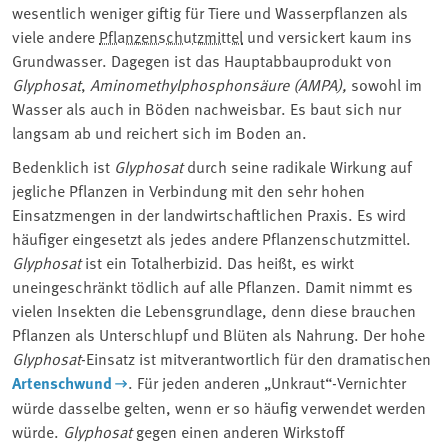
wesentlich weniger giftig für Tiere und Wasserpflanzen als
viele andere
Pflanzenschutzmittel
und versickert kaum ins
Grundwasser. Dagegen ist das Hauptabbauprodukt von
Glyphosat
,
Aminomethylphosphonsäure (AMPA),
sowohl im
Wasser als auch in Böden nachweisbar. Es baut sich nur
langsam ab und reichert sich im Boden an.
Bedenklich ist
Glyphosat
durch seine radikale Wirkung auf
jegliche Pflanzen in Verbindung mit den sehr hohen
Einsatzmengen in der landwirtschaftlichen Praxis. Es wird
häufiger eingesetzt als jedes andere Pflanzenschutzmittel.
Glyphosat
ist ein Totalherbizid. Das heißt, es wirkt
uneingeschränkt tödlich auf alle Pflanzen. Damit nimmt es
vielen Insekten die Lebensgrundlage, denn diese brauchen
Pflanzen als Unterschlupf und Blüten als Nahrung. Der hohe
Glyphosat
-Einsatz ist mitverantwortlich für den dramatischen
Artenschwund
. Für jeden anderen „Unkraut“-Vernichter
würde dasselbe gelten, wenn er so häufig verwendet werden
würde.
Glyphosat
gegen einen anderen Wirkstoff