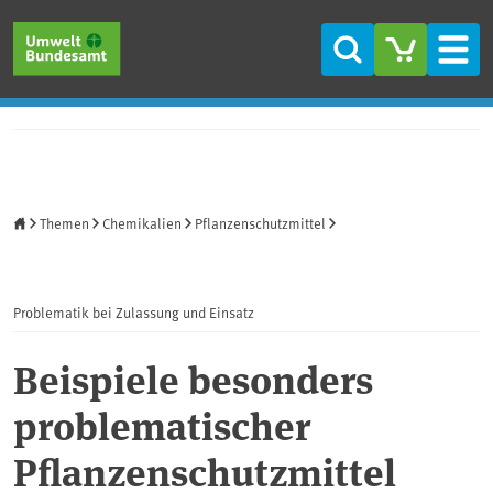
Direkt zum Inhalt
Direkt zum Hauptmenü
Direkt zur Fußzeile
Suche
Men
Startseite
Themen
Chemikalien
Pflanzenschutzmittel
Problematik bei Zulassung und Einsatz
Beispiele besonders
problematischer
Pflanzenschutzmittel