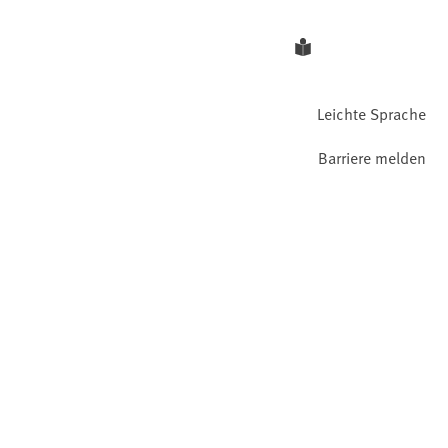
Leichte Sprache
Barriere melden
Gebärdensprache
Facebook
YouTube
Instagram
LinkedIn
Mastodon
Bluesky