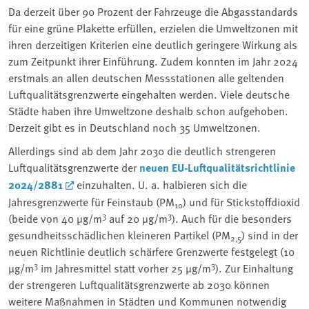
Da derzeit über 90 Prozent der Fahrzeuge die Abgasstandards
für eine grüne Plakette erfüllen, erzielen die Umweltzonen mit
ihren derzeitigen Kriterien eine deutlich geringere Wirkung als
zum Zeitpunkt ihrer Einführung
. Zudem konnten im Jahr 2024
erstmals an allen deutschen Messstationen alle geltenden
Luftqualitätsgrenzwerte eingehalten werden. Viele deutsche
Städte haben ihre Umweltzone deshalb schon aufgehoben.
Derzeit gibt es in Deutschland noch 35 Umweltzonen.
Allerdings sind ab dem Jahr 2030 die deutlich strengeren
Luftqualitätsgrenzwerte der
neuen EU-Luftqualitätsrichtlinie
2024/2881
einzuhalten. U. a. halbieren sich die
Jahresgrenzwerte für Feinstaub (PM
) und für Stickstoffdioxid
10
3
3
(beide von 40 µg/m
auf 20 µg/m
). Auch für die besonders
gesundheitsschädlichen kleineren Partikel (PM
) sind in der
2,5
neuen Richtlinie deutlich schärfere Grenzwerte festgelegt (10
3
3
µg/m
im Jahresmittel statt vorher 25 µg/m
). Zur Einhaltung
der strengeren Luftqualitätsgrenzwerte ab 2030 können
weitere Maßnahmen in Städten und Kommunen notwendig