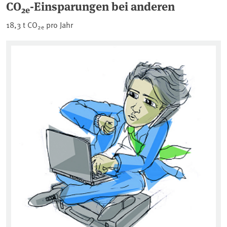
CO
-Einsparungen bei anderen
2e
18,3 t CO
pro Jahr
2e
CO
CO
Qu
Bi