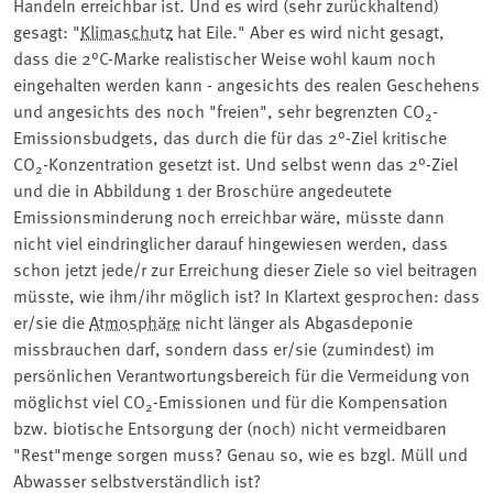
Handeln erreichbar ist. Und es wird (sehr zurückhaltend)
gesagt: "
Klimaschutz
hat Eile." Aber es wird nicht gesagt,
dass die 2°C-Marke realistischer Weise wohl kaum noch
eingehalten werden kann - angesichts des realen Geschehens
und angesichts des noch "freien", sehr begrenzten CO
-
2
Emissionsbudgets, das durch die für das 2°-Ziel kritische
CO
-Konzentration gesetzt ist. Und selbst wenn das 2°-Ziel
2
und die in Abbildung 1 der Broschüre angedeutete
Emissionsminderung noch erreichbar wäre, müsste dann
nicht viel eindringlicher darauf hingewiesen werden, dass
schon jetzt jede/r zur Erreichung dieser Ziele so viel beitragen
müsste, wie ihm/ihr möglich ist? In Klartext gesprochen: dass
er/sie die
Atmosphäre
nicht länger als Abgasdeponie
missbrauchen darf, sondern dass er/sie (zumindest) im
persönlichen Verantwortungsbereich für die Vermeidung von
möglichst viel CO
-Emissionen und für die Kompensation
2
bzw. biotische Entsorgung der (noch) nicht vermeidbaren
"Rest"menge sorgen muss? Genau so, wie es bzgl. Müll und
Abwasser selbstverständlich ist?