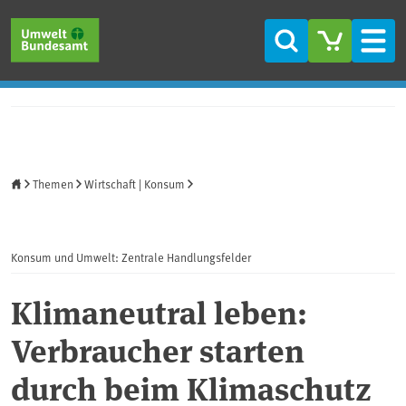
Direkt zum Inhalt
Direkt zum Hauptmenü
Direkt zur Fußzeile
Suche
Men
Startseite
Themen
Wirtschaft | Konsum
Konsum und Umwelt: Zentrale Handlungsfelder
Klimaneutral leben:
Verbraucher starten
durch beim Klimaschutz