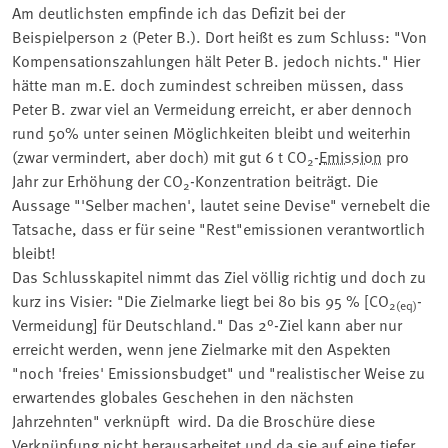
Am deutlichsten empfinde ich das Defizit bei der
Beispielperson 2 (Peter B.). Dort heißt es zum Schluss: "Von
Kompensationszahlungen hält Peter B. jedoch nichts." Hier
hätte man m.E. doch zumindest schreiben müssen, dass
Peter B. zwar viel an Vermeidung erreicht, er aber dennoch
rund 50% unter seinen Möglichkeiten bleibt und weiterhin
(zwar vermindert, aber doch) mit gut 6 t CO
-
Emission
pro
2
Jahr zur Erhöhung der CO
-Konzentration beiträgt. Die
2
Aussage "'Selber machen', lautet seine Devise" vernebelt die
Tatsache, dass er für seine "Rest"emissionen verantwortlich
bleibt!
Das Schlusskapitel nimmt das Ziel völlig richtig und doch zu
kurz ins Visier: "Die Zielmarke liegt bei 80 bis 95 % [CO
-
2(eq)
Vermeidung] für Deutschland." Das 2°-Ziel kann aber nur
erreicht werden, wenn jene Zielmarke mit den Aspekten
"noch 'freies' Emissionsbudget" und "realistischer Weise zu
erwartendes globales Geschehen in den nächsten
Jahrzehnten" verknüpft wird. Da die Broschüre diese
Verknüpfung nicht herausarbeitet und da sie auf eine tiefer