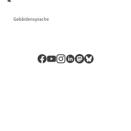
Gebärdensprache
Facebook
YouTube
Instagram
LinkedIn
Mastodon
Bluesky