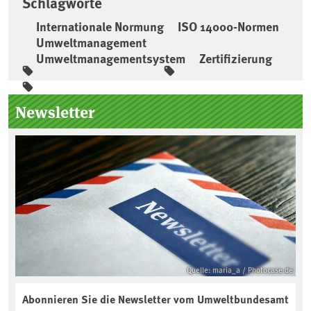
Schlagworte
Internationale Normung
ISO 14000-Normen
Umweltmanagement
Umweltmanagementsystem
Zertifizierung
Seitenleiste
Newsletter
Quelle: maria_a / Photocase.de
Abonnieren Sie die Newsletter vom Umweltbundesamt