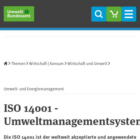
Direkt zum Inhalt
Direkt zum Hauptmenü
Direkt zur Fußzeile
Suche
Men
Startseite
Themen
Wirtschaft | Konsum
Wirtschaft und Umwelt
Umwelt- und Energiemanagement
ISO 14001 -
Umweltmanagementsyst
Die ISO 14001 ist der weltweit akzeptierte und angewendete