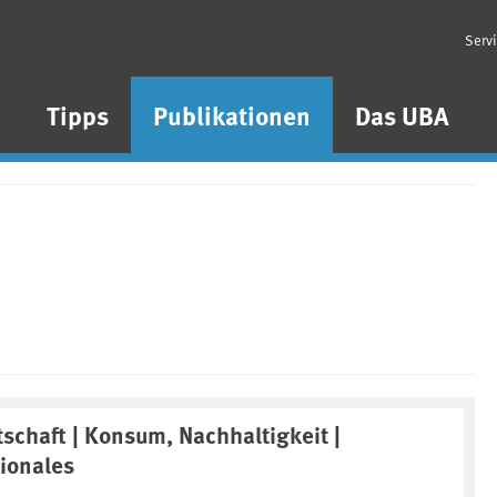
Serv
n
Tipps
Publikationen
Das UBA
tschaft | Konsum, Nachhaltigkeit |
tionales