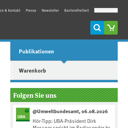
ice & Kontakt
Presse
Newsletter
Barrierefreiheit
Hoher Kontrast
Suche
Seitenleiste
Publikationen
Warenkorb
Folgen Sie uns
@Umweltbundesamt, 06.08.2026
Hör-Tipp: UBA-Präsident Dirk
Messner spricht im Radiosender hr