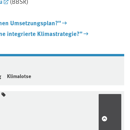
u
(BBSR)
 einen Umsetzungsplan?"
ine integrierte Klimastrategie?"
g
Klimalotse