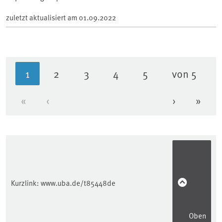
zuletzt aktualisiert am
01.09.2022
1
2
3
4
5
von 5
Aktuelle Seite
Seite
Seite
Seite
Seite
«
‹
›
»
Erste Seite
Vorherige Seite
Nächste Se
Letzt
Kurzlink:
www.uba.de/t85448de
Oben