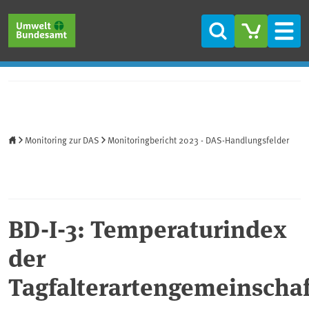
Direkt zum Inhalt
Direkt zum Hauptmenü
Direkt zur Fußzeile
Suche
Men
Startseite
Monitoring zur DAS
Monitoringbericht 2023 - DAS-Handlungsfelder
BD-I-3: Temperaturindex
der
Tagfalterartengemeinscha