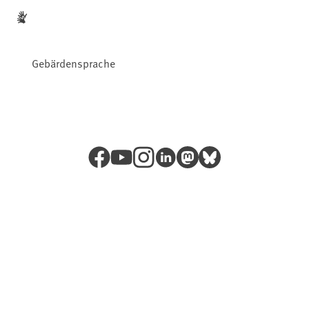
Gebärdensprache
Facebook
YouTube
Instagram
LinkedIn
Mastodon
Bluesky