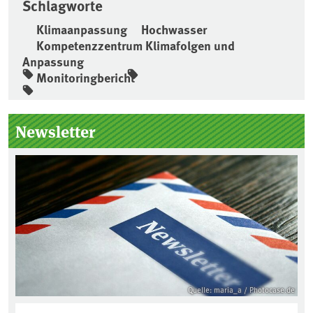
Schlagworte
Klimaanpassung
Hochwasser
Kompetenzzentrum Klimafolgen und
Anpassung
Monitoringbericht
Seitenleiste
Newsletter
Quelle: maria_a / Photocase.de