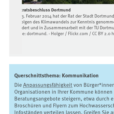
Stadtratsbeschluss Dortmund
Am 13. Februar 2014 hat der Rat der Stadt Dortmun
ndel
die Folgen des Klimawandels zur Kenntnis genomme
rat
gefördert und in Zusammenarbeit mit der TU Dortm
Quelle: dortmund. - Holger / Flickr.com / CC BY 2.
/by-
Querschnittsthema: Kommunikation
Die
Anpassungsfähigkeit
von Bürger*inne
Organisationen in Ihrer Kommune können 
Beratungsangebote steigern, etwa durch e
Broschüren und Flyern zum Hochwassersch
Infoständen verteilen lassen. Greifen Si