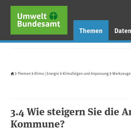
Direkt zum Inhalt
Direkt zum Hauptmenü
Direkt zur Fußzeile
Themen
Date
Startseite
Themen
Klima | Energie
Klimafolgen und Anpassung
Werkzeuge
3.4 Wie steigern Sie die 
Kommune?