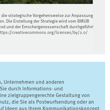
Bes
d die strategische Vorgehensweise zur Anpassung an
Am 
n. Die Erstellung der Strategie wird vom BMUB
Sta
und und der Emschergenossenschaft durchgeführt.
und
0 https://creativecommons.org/licenses/by/2.0/
Ent
Abw
Que
htt
n, Unternehmen und anderen
Sie durch Informations- und
ine zielgruppengerechte Gestaltung von
utz, die Sie als Postwurfsendung oder an
e auf Ideen aus Ihrem Kommunikationskonzept