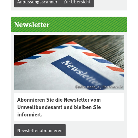
Anpassungsscanner
Zur Übersicht
chlussvorlage zur klimawandelgerechten Stadtentwicklung
15. Mai 2013 bestätigte der Rat der Stadt Jena die Besch
Newsletter
dtentwicklung gemäß der vorliegenden Fassung des Handb
 Zielkonzept. Das Konzept soll in die Planungsprozesse r
scheidungsträger*innen einfließen und somit das Thema
ägungspunkt in der Stadtentwicklung stärken.
lle: Jena Impressionen - Torsten Maue / Flickr.com / CC BY
ps://creativecommons.org/licenses/by/2.0/
Quelle: maria_a / Photocase.de
Abonnieren Sie die Newsletter vom
Umweltbundesamt und bleiben Sie
informiert.
Newsletter abonnieren